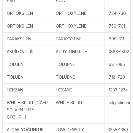
ASİT
ACID
ORTOKSİLEN
ORTHOXYLENE
734-736
ORTOKSİLEN
ORTHOXYLENE
759-761
PARAKSİLEN
PARAXYLENE
809-811
AKRİLONİTRİL
ACRYLONITRILE
1888-1892
TOLUEN
TOLUENE
681-685
TOLUEN
TOLUENE
718-720
HEKZAN
HEXANE
1233-1234
WHITE SPIRIT(DİĞER
WHITE SPIRIT
bilgi alınama
SOLVENTLER-
ÇÖZÜCÜ)
ALÇAK YOĞUNLUK
LOW DENSITY
1355-1359