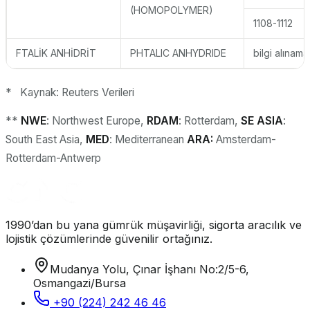
(HOMOPOLYMER)
1108-1112
FTALİK ANHİDRİT
PHTALIC ANHYDRIDE
bilgi alınama
* Kaynak: Reuters Verileri
**
NWE
: Northwest Europe,
RDAM
: Rotterdam,
SE ASIA
:
South East Asia,
MED
: Mediterranean
ARA:
Amsterdam-
Rotterdam-Antwerp
1990’dan bu yana gümrük müşavirliği, sigorta aracılık ve
lojistik çözümlerinde güvenilir ortağınız.
Mudanya Yolu, Çınar İşhanı No:2/5-6,
Osmangazi/Bursa
+90 (224) 242 46 46