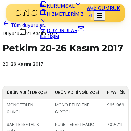
KURUMSAL
Web GÜMRÜK
HİZMETLERİMİZ
Tüm duyurular
DUYURULAR
Duyuru
21 Kasım 2017
İLETİŞİM
Petkim 20-26 Kasım 2017
20-26 Kasım 2017
ÜRÜN ADI (TÜRKÇE)
ÜRÜN ADI (İNGİLİZCE)
FİYAT ($/mt
MONOETİLEN
MONO ETHYLENE
965-969
GLİKOL
GLYCOL
SAF TEREFTALİK
PURE TEREPTHALIC
709-711