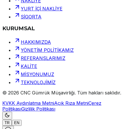
NAKLİYE
YURT İÇİ NAKLİYE
SİGORTA
KURUMSAL
HAKKIMIZDA
YÖNETİM POLİTİKAMIZ
REFERANSLARIMIZ
KALİTE
MİSYONUMUZ
TEKNOLOJİMİZ
©
2026
CNC Gümrük Müşavirliği
.
Tüm hakları saklıdır.
KVKK Aydınlatma Metni
Açık Rıza Metni
Çerez
Politikası
Gizlilik Politikası
TR
EN