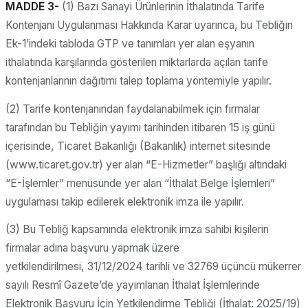
MADDE 3-
(1) Bazı Sanayi Ürünlerinin İthalatında Tarife
Kontenjanı Uygulanması Hakkında Karar uyarınca, bu Tebliğin
Ek-1’indeki tabloda GTP ve tanımları yer alan eşyanın
ithalatında karşılarında gösterilen miktarlarda açılan tarife
kontenjanlarının dağıtımı talep toplama yöntemiyle yapılır.
(2) Tarife kontenjanından faydalanabilmek için firmalar
tarafından bu Tebliğin yayımı tarihinden itibaren 15 iş günü
içerisinde, Ticaret Bakanlığı (Bakanlık) internet sitesinde
(www.ticaret.gov.tr) yer alan “E-Hizmetler” başlığı altındaki
“E-İşlemler” menüsünde yer alan “İthalat Belge İşlemleri”
uygulaması takip edilerek elektronik imza ile yapılır.
(3) Bu Tebliğ kapsamında elektronik imza sahibi kişilerin
firmalar adına başvuru yapmak üzere
yetkilendirilmesi, 31/12/2024 tarihli ve 32769 üçüncü mükerrer
sayılı Resmî Gazete’de yayımlanan İthalat İşlemlerinde
Elektronik Başvuru İçin Yetkilendirme Tebliği (İthalat: 2025/19)