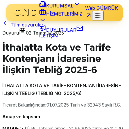
KURUMSAL
Web GÜMRÜK
HİZMETLERİMİZ
Tüm duyurular
DUYURULAR
Duyuru
02 Temmuz 2025
İLETİŞİM
İthalatta Kota ve Tarife
Kontenjanı İdaresine
İlişkin Tebliğ 2025-6
İTHALATTA KOTA VE TARİFE KONTENJANI İDARESİNE
İLİŞKİN TEBLİĞ (TEBLİĞ NO: 2025/6)
Ticaret Bakanlığından:01.07.2025 Tarih ve 32943 Sayılı R.G.
Amaç ve kapsam
MADDE 1-
(1) Bu Tebliğin amacı, 30/6/2025 tarihli ve 10020