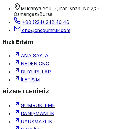
Mudanya Yolu, Çınar İşhanı No:2/5-6,
Osmangazi/Bursa
+90 (224) 242 46 46
cnc@cncgumruk.com
Hızlı Erişim
ANA SAYFA
NEDEN CNC
DUYURULAR
İLETİŞİM
HİZMETLERİMİZ
GÜMRÜKLEME
DANIŞMANLIK
UYUŞMAZLIK