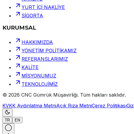
YURT İÇİ NAKLİYE
SİGORTA
KURUMSAL
HAKKIMIZDA
YÖNETİM POLİTİKAMIZ
REFERANSLARIMIZ
KALİTE
MİSYONUMUZ
TEKNOLOJİMİZ
©
2026
CNC Gümrük Müşavirliği
.
Tüm hakları saklıdır.
KVKK Aydınlatma Metni
Açık Rıza Metni
Çerez Politikası
Gizl
TR
EN