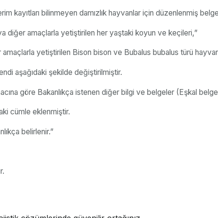
verim kayıtları bilinmeyen damızlık hayvanlar için düzenlenmiş belge
 diğer amaçlarla yetiştirilen her yaştaki koyun ve keçileri,”
er amaçlarla yetiştirilen Bison bison ve Bubalus bubalus türü hayvanl
endi aşağıdaki şekilde değiştirilmiştir.
macına göre Bakanlıkça istenen diğer bilgi ve belgeler (Eşkal belges
aki cümle eklenmiştir.
ıkça belirlenir.”
r.
jistik çözümlerinde güvenilir ortağınız.