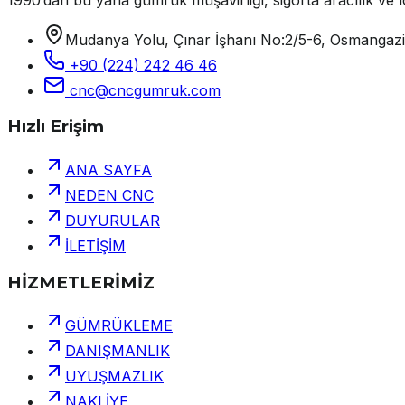
Mudanya Yolu, Çınar İşhanı No:2/5-6, Osmangaz
+90 (224) 242 46 46
cnc@cncgumruk.com
Hızlı Erişim
ANA SAYFA
NEDEN CNC
DUYURULAR
İLETİŞİM
HİZMETLERİMİZ
GÜMRÜKLEME
DANIŞMANLIK
UYUŞMAZLIK
NAKLİYE