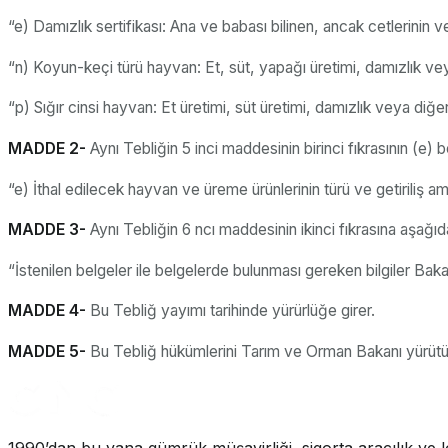
“e) Damızlık sertifikası: Ana ve babası bilinen, ancak cetlerinin 
“n) Koyun-keçi türü hayvan: Et, süt, yapağı üretimi, damızlık veya
“p) Sığır cinsi hayvan: Et üretimi, süt üretimi, damızlık veya diğ
MADDE 2-
Aynı Tebliğin 5 inci maddesinin birinci fıkrasının (e) b
“e) İthal edilecek hayvan ve üreme ürünlerinin türü ve getiriliş a
MADDE 3-
Aynı Tebliğin 6 ncı maddesinin ikinci fıkrasına aşağıd
“İstenilen belgeler ile belgelerde bulunması gereken bilgiler Bakanl
MADDE 4-
Bu Tebliğ yayımı tarihinde yürürlüğe girer.
MADDE 5-
Bu Tebliğ hükümlerini Tarım ve Orman Bakanı yürütü
1990’dan bu yana gümrük müşavirliği, sigorta aracılık ve lo