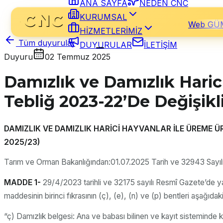
ANA SAYFA
NEDEN CNC
KURUMSAL
Web GÜ
HİZMETLERİMİZ
Tüm duyurular
DUYURULAR
İLETİŞİM
Duyuru
02 Temmuz 2025
Damızlık ve Damızlık Haric
Tebliğ 2023-22’De Değişikl
DAMIZLIK VE DAMIZLIK HARİCİ HAYVANLAR İLE ÜREME ÜR
2025/23)
Tarım ve Orman Bakanlığından:01.07.2025 Tarih ve 32943 Sayılı
MADDE 1-
29/4/2023 tarihli ve 32175 sayılı Resmî Gazete’de ya
maddesinin birinci fıkrasının (ç), (e), (n) ve (p) bentleri aşağıdaki 
“ç) Damızlık belgesi: Ana ve babası bilinen ve kayıt sisteminde ka