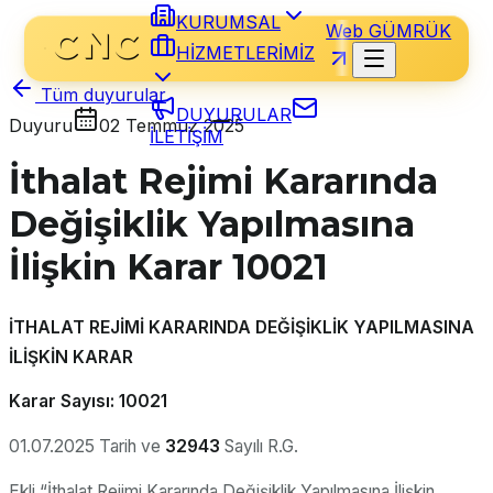
KURUMSAL
Web GÜMRÜK
HİZMETLERİMİZ
Tüm duyurular
DUYURULAR
Duyuru
02 Temmuz 2025
İLETİŞİM
İthalat Rejimi Kararında
Değişiklik Yapılmasına
İlişkin Karar 10021
İTHALAT REJİMİ KARARINDA DEĞİŞİKLİK YAPILMASINA
İLİŞKİN KARAR
Karar Sayısı: 10021
01.07.2025 Tarih ve
32943
Sayılı R.G.
Ekli “İthalat Rejimi Kararında Değişiklik Yapılmasına İlişkin