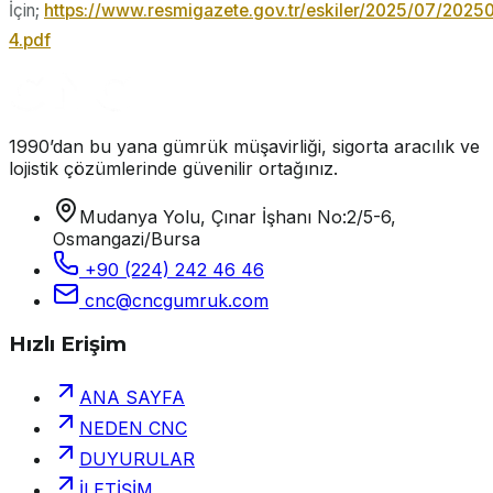
İçin;
https://www.resmigazete.gov.tr/eskiler/2025/07/2025
4.pdf
1990’dan bu yana gümrük müşavirliği, sigorta aracılık ve
lojistik çözümlerinde güvenilir ortağınız.
Mudanya Yolu, Çınar İşhanı No:2/5-6,
Osmangazi/Bursa
+90 (224) 242 46 46
cnc@cncgumruk.com
Hızlı Erişim
ANA SAYFA
NEDEN CNC
DUYURULAR
İLETİŞİM