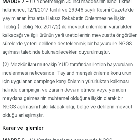
MADDE 7 –
(1) Yönetmeliğin 35 inci maddesinin ikinci fıkrası
hükmünce, 12/1/2017 tarihli ve 29946 sayılı Resmî Gazete’de
yayımlanan İthalatta Haksız Rekabetin Önlenmesine İlişkin
Tebliğ (Tebliğ No: 2017/2) ile mevcut önlemlerin yürürlükten
kalkacağı ve ilgili ürünün yerli üreticilerinin mevzuatta öngörülen
sürelerde yeterli delillerle desteklenmiş bir başvuru ile NGGS
açılması talebinde bulunabilecekleri duyurulmuştur.
(2) Mezkûr ilanı müteakip YÜD tarafından iletilen başvuruların
incelenmesi neticesinde, Tayland menşeli önleme konu ürün
için uygulanan dampinge karşı önlemin yürürlükten kalkması
halinde dampingin ve zararın devam etmesi veya yeniden
meydana gelmesinin muhtemel olduğuna ilişkin olarak bir
NGGS açılmasını haklı kılacak bilgi, belge ve delillerin mevcut
olduğu anlaşılmıştır.
Karar ve işlemler