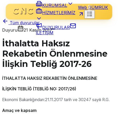
KURUMSAL
Web GÜMRÜK
HİZMETLERİMİZ
Tüm duyurular
DUYURULAR
Duyuru
21 Kasım 2017
İLETİŞİM
İthalatta Haksız
Rekabetin Önlenmesine
İlişkin Tebliğ 2017-26
İTHALATTA HAKSIZ REKABETİN ÖNLENMESİNE
İLİŞKİN TEBLİĞ (TEBLİĞ NO: 2017/26)
Ekonomi Bakanlığından:21.11.2017 tarih ve 30247 sayılı R.G.
Amaç ve kapsam