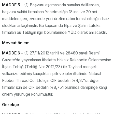
MADDE 5 –
(1) Başvuru aşamasında sunulan delillerden,
başvuru sahibi firmaların Yönetmeliğin 18 inci ve 20 nci
maddeleri çerçevesinde yerli üretim dalını temsil niteliğini haiz
oldukları anlaşılmıştır. Bu kapsamda Elpa ve Şahin Lateks
firmaları bu Tebliğin ilgili bölümlerinde YÜD olarak anılacaktır.
Mevcut önlem
MADDE 6 –
(1) 27/11/2012 tarihli ve 28480 sayılı Resmî
Gazete’de yayımlanan İthalatta Haksız Rekabetin Önlenmesine
İlişkin Tebliğ (Tebliğ No: 2012/23) ile Tayland menşeli
vulkanize edilmiş kauçuktan iplik ve ipler ithalinde Natural
Rubber Thread Co. Ltd için CIF bedelin %4,37’si, diğer
firmalar için de CIF bedelin %8,75’i oranında dampinge karşı
önlem yürürlüğe konulmuştur.
Gerekçe