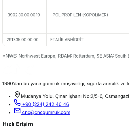
3902.30.00.00.19
POLİPROPİLEN (KOPOLİMER)
2917.35.00.00.00
FTALİK ANHİDRİT
*NWE: Northwest Europe, RDAM: Rotterdam, SE ASIA: South 
1990’dan bu yana gümrük müşavirliği, sigorta aracılık ve lo
Mudanya Yolu, Çınar İşhanı No:2/5-6, Osmangaz
+90 (224) 242 46 46
cnc@cncgumruk.com
Hızlı Erişim