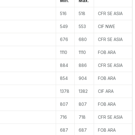
Min.
Max.
516
518
CFR SE ASIA
549
553
CIF NWE
676
680
CFR SE ASIA
1110
1110
FOB ARA
884
886
CFR SE ASIA
854
904
FOB ARA
1378
1382
CIF ARA
807
807
FOB ARA
716
718
CFR SE ASIA
687
687
FOB ARA