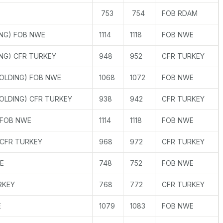
753
754
FOB RDAM
NG) FOB NWE
1114
1118
FOB NWE
NG) CFR TURKEY
948
952
CFR TURKEY
MOLDING) FOB NWE
1068
1072
FOB NWE
OLDING) CFR TURKEY
938
942
CFR TURKEY
 FOB NWE
1114
1118
FOB NWE
 CFR TURKEY
968
972
CFR TURKEY
E
748
752
FOB NWE
RKEY
768
772
CFR TURKEY
E
1079
1083
FOB NWE