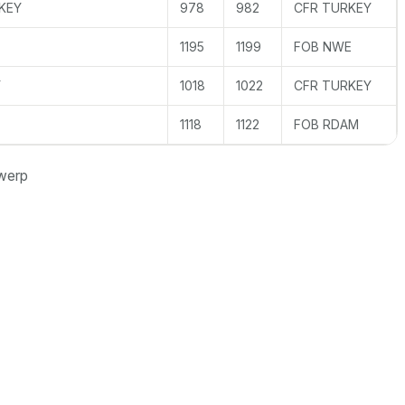
KEY
978
982
CFR TURKEY
1195
1199
FOB NWE
Y
1018
1022
CFR TURKEY
1118
1122
FOB RDAM
werp