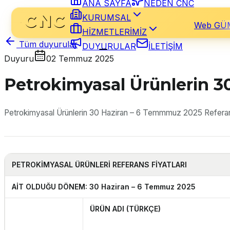
ANA SAYFA
NEDEN CNC
KURUMSAL
Web GÜ
HİZMETLERİMİZ
Tüm duyurular
DUYURULAR
İLETİŞİM
Duyuru
02 Temmuz 2025
Petrokimyasal Ürünlerin 3
Petrokimyasal Ürünlerin 30 Haziran – 6 Temmmuz 2025 Referans
PETROKİMYASAL
ÜRÜNLERİ REFERANS FİYATLARI
AİT OLDUĞU DÖNEM: 30 Haziran – 6 Temmuz 2025
ÜRÜN ADI (TÜRKÇE)