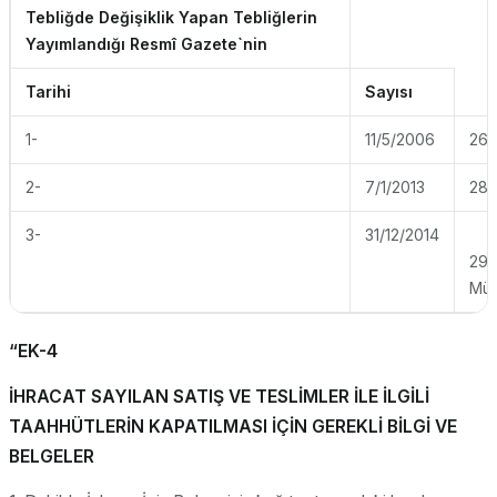
Tebliğde Değişiklik Yapan Tebliğlerin
Yayımlandığı Resmî Gazete`nin
Tarihi
Sayısı
1-
11/5/2006
261
2-
7/1/2013
285
3-
31/12/2014
292
Mük
“EK-4
İHRACAT SAYILAN SATIŞ VE TESLİMLER İLE İLGİLİ
TAAHHÜTLERİN KAPATILMASI İÇİN GEREKLİ BİLGİ VE
BELGELER