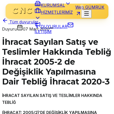
KURUMSAL
Web GÜMRÜK
HİZMETLERİMİZ
Tüm duyurular
DUYURULAR
Duyuru
07 Mart 2020
İLETİŞİM
İhracat Sayılan Satış ve
Teslimler Hakkında Tebliğ
İhracat 2005-2 de
Değişiklik Yapılmasına
Dair Tebliğ İhracat 2020-3
İHRACAT SAYILAN SATIŞ VE TESLİMLER HAKKINDA
TEBLİĞ
(İHRACAT: 2005/2)’DE DEĞİŞİKLİK YAPILMASINA