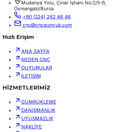
Mudanya Yolu, Çınar İşhanı No:2/5-6,
Osmangazi/Bursa
+90 (224) 242 46 46
cnc@cncgumruk.com
Hızlı Erişim
ANA SAYFA
NEDEN CNC
DUYURULAR
İLETİŞİM
HİZMETLERİMİZ
GÜMRÜKLEME
DANIŞMANLIK
UYUŞMAZLIK
NAKLİYE