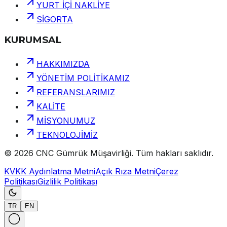
YURT İÇİ NAKLİYE
SİGORTA
KURUMSAL
HAKKIMIZDA
YÖNETİM POLİTİKAMIZ
REFERANSLARIMIZ
KALİTE
MİSYONUMUZ
TEKNOLOJİMİZ
©
2026
CNC Gümrük Müşavirliği
.
Tüm hakları saklıdır.
KVKK Aydınlatma Metni
Açık Rıza Metni
Çerez
Politikası
Gizlilik Politikası
TR
EN