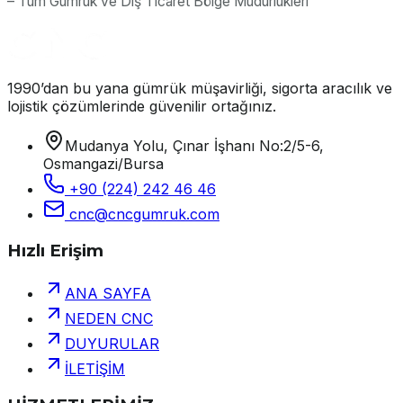
– Tüm Gümrük ve Dış Ticaret Bölge Müdürlükleri
1990’dan bu yana gümrük müşavirliği, sigorta aracılık ve
lojistik çözümlerinde güvenilir ortağınız.
Mudanya Yolu, Çınar İşhanı No:2/5-6,
Osmangazi/Bursa
+90 (224) 242 46 46
cnc@cncgumruk.com
Hızlı Erişim
ANA SAYFA
NEDEN CNC
DUYURULAR
İLETİŞİM