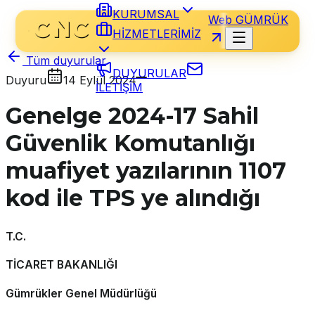
KURUMSAL
Web GÜMRÜK
HİZMETLERİMİZ
Tüm duyurular
DUYURULAR
Duyuru
14 Eylül 2024
İLETİŞİM
Genelge 2024-17 Sahil
Güvenlik Komutanlığı
muafiyet yazılarının 1107
kod ile TPS ye alındığı
T.C.
TİCARET BAKANLIĞI
Gümrükler Genel Müdürlüğü