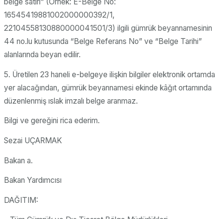
belge satırı” (Örnek: E-Belge No:
16545419881002000000392/1,
22104558130880000041501/3) ilgili gümrük beyannamesinin
44 no.lu kutusunda “Belge Referans No” ve “Belge Tarihi”
alanlarında beyan edilir.
5. Üretilen 23 haneli e-belgeye ilişkin bilgiler elektronik ortamda
yer alacağından, gümrük beyannamesi ekinde kâğıt ortamında
düzenlenmiş ıslak imzalı belge aranmaz.
Bilgi ve gereğini rica ederim.
Sezai UÇARMAK
Bakan a.
Bakan Yardımcısı
DAĞITIM: