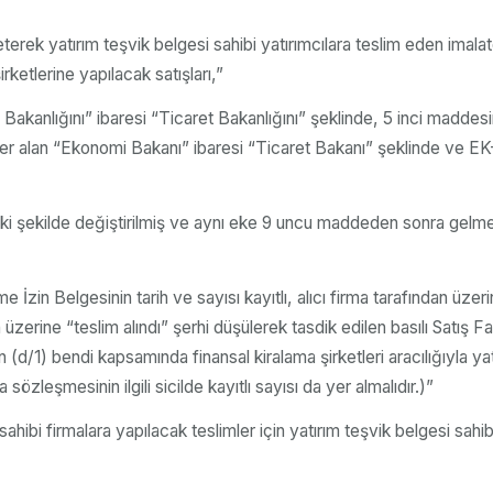
terek yatırım teşvik belgesi sahibi yatırımcılara teslim eden imalatçı
rketlerine yapılacak satışları,”
kanlığını” ibaresi “Ticaret Bakanlığını” şeklinde, 5 inci maddes
 alan “Ekonomi Bakanı” ibaresi “Ticaret Bakanı” şeklinde ve EK-8
ki şekilde değiştirilmiş ve aynı eke 9 uncu maddeden sonra ge
e İzin Belgesinin tarih ve sayısı kayıtlı, alıcı firma tarafından üzer
 üzerine “teslim alındı” şerhi düşülerek tasdik edilen basılı Satış
n (d/1) bendi kapsamında finansal kiralama şirketleri aracılığıyla yat
a sözleşmesinin ilgili sicilde kayıtlı sayısı da yer almalıdır.)”
esi sahibi firmalara yapılacak teslimler için yatırım teşvik belgesi 