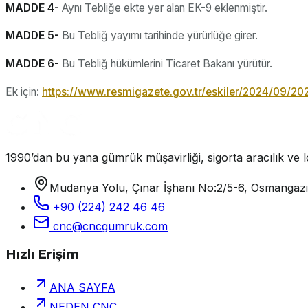
MADDE 4-
Aynı Tebliğe ekte yer alan EK-9 eklenmiştir.
MADDE 5-
Bu Tebliğ yayımı tarihinde yürürlüğe girer.
MADDE 6-
Bu Tebliğ hükümlerini Ticaret Bakanı yürütür.
Ek için:
https://www.resmigazete.gov.tr/eskiler/2024/09/20
1990’dan bu yana gümrük müşavirliği, sigorta aracılık ve lo
Mudanya Yolu, Çınar İşhanı No:2/5-6, Osmangaz
+90 (224) 242 46 46
cnc@cncgumruk.com
Hızlı Erişim
ANA SAYFA
NEDEN CNC