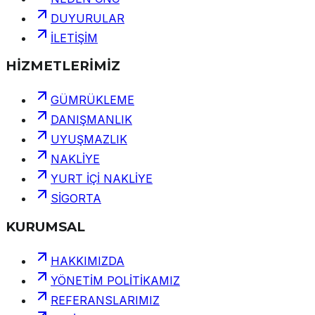
DUYURULAR
İLETİŞİM
HİZMETLERİMİZ
GÜMRÜKLEME
DANIŞMANLIK
UYUŞMAZLIK
NAKLİYE
YURT İÇİ NAKLİYE
SİGORTA
KURUMSAL
HAKKIMIZDA
YÖNETİM POLİTİKAMIZ
REFERANSLARIMIZ