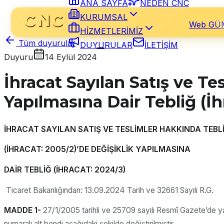
ANA SAYFA
NEDEN CNC
KURUMSAL
Web GÜ
HİZMETLERİMİZ
Tüm duyurular
DUYURULAR
İLETİŞİM
Duyuru
14 Eylül 2024
İhracat Sayılan Satış ve Te
Yapılmasına Dair Tebliğ (İh
İHRACAT SAYILAN SATIŞ VE TESLİMLER HAKKINDA TEBL
(İHRACAT: 2005/2)’DE DEĞİŞİKLİK YAPILMASINA
DAİR TEBLİĞ (İHRACAT: 2024/3)
Ticaret Bakanlığından: 13.09.2024 Tarih ve 32661 Sayılı R.G.
MADDE 1-
27/1/2005 tarihli ve 25709 sayılı Resmî Gazete’de yay
numaralı alt bendi aşağıdaki şekilde değiştirilmiştir.