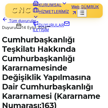
KURUMSAL
Web GÜMRÜK
HİZMETLERİMİZ
Tüm duyurular
DUYURULAR
Duyuru
14 Eylül 2024
İLETİŞİM
Cumhurbaşkanlığı
Teşkilatı Hakkında
Cumhurbaşkanlığı
Kararnamesinde
Değişiklik Yapılmasına
Dair Cumhurbaşkanlığı
Kararnamesi (Kararname
Numarası:163)