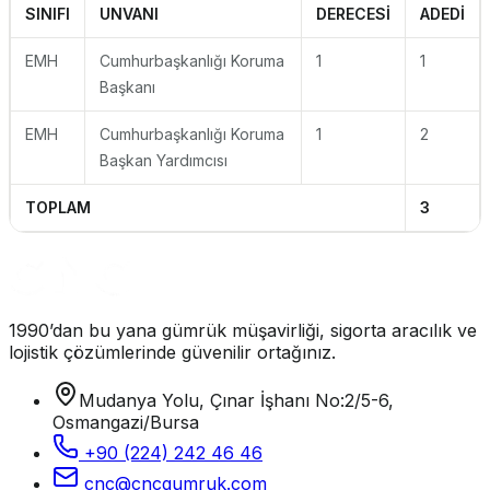
SINIFI
UNVANI
DERECESİ
ADEDİ
EMH
Cumhurbaşkanlığı Koruma
1
1
Başkanı
EMH
Cumhurbaşkanlığı Koruma
1
2
Başkan Yardımcısı
TOPLAM
3
1990’dan bu yana gümrük müşavirliği, sigorta aracılık ve
lojistik çözümlerinde güvenilir ortağınız.
Mudanya Yolu, Çınar İşhanı No:2/5-6,
Osmangazi/Bursa
+90 (224) 242 46 46
cnc@cncgumruk.com