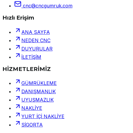
cnc@cncgumruk.com
Hızlı Erişim
ANA SAYFA
NEDEN CNC
DUYURULAR
İLETİŞİM
HİZMETLERİMİZ
GÜMRÜKLEME
DANIŞMANLIK
UYUŞMAZLIK
NAKLİYE
YURT İÇİ NAKLİYE
SİGORTA