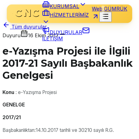
KURUMSAL
Web GÜMRÜK
HİZMETLERİMİZ
Tüm duyurular
DUYURULAR
Duyuru
16 Ekim 2017
İLETİŞİM
e-Yazışma Projesi ile İlgili
2017-21 Sayılı Başbakanlık
Genelgesi
Konu
: e-Yazışma Projesi
GENELGE
2017/21
Başbakanlıktan:14.10.2017 tarihli ve 30210 sayılı R.G.