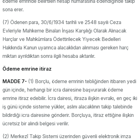
ödeme emrinde belirtilen hesap numarasına ödendiğinde takip
sona erer.
(7) Ödenen para, 30/6/1934 tarihli ve 2548 sayılı Ceza
Evleriyle Mahkeme Binaları İnşası Karşılığı Olarak Alınacak
Harçlar ve Mahkûmlara Ödettirilecek Yiyecek Bedelleri
Hakkında Kanun uyarınca alacaklıdan alınması gereken harç
miktarı ayrıldıktan sonra ilgili hesaba aktarılır.
Ödeme emrine itiraz
MADDE 7-
(1) Borçlu, ödeme emrinin tebliğinden itibaren yedi
gün içinde, herhangi bir icra dairesine başvurarak ödeme
emrine itiraz edebilir. İcra dairesi, itiraza ilişkin evrakı, en geç iki
iş günü içinde sisteme yükler, aslını alacaklının takip talebinde
bildirdiği icra dairesine gönderir. Borçluya, itiraz ettiğine ilişkin
ücretsiz bir alındı belgesi verilir.
(2) Merkezî Takip Sistemi üzerinden güvenli elektronik imza