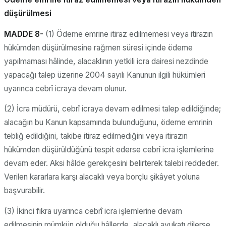
düşürülmesi
MADDE 8-
(1) Ödeme emrine itiraz edilmemesi veya itirazın
hükümden düşürülmesine rağmen süresi içinde ödeme
yapılmaması hâlinde, alacaklının yetkili icra dairesi nezdinde
yapacağı talep üzerine 2004 sayılı Kanunun ilgili hükümleri
uyarınca cebrî icraya devam olunur.
(2) İcra müdürü, cebrî icraya devam edilmesi talep edildiğinde;
alacağın bu Kanun kapsamında bulunduğunu, ödeme emrinin
tebliğ edildiğini, takibe itiraz edilmediğini veya itirazın
hükümden düşürüldüğünü tespit ederse cebrî icra işlemlerine
devam eder. Aksi hâlde gerekçesini belirterek talebi reddeder.
Verilen kararlara karşı alacaklı veya borçlu şikâyet yoluna
başvurabilir.
(3) İkinci fıkra uyarınca cebrî icra işlemlerine devam
edilmesinin mümkün olduğu hâllerde, alacaklı avukatı dilerse