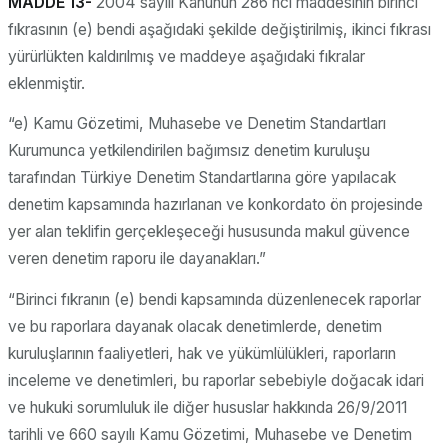
MADDE 13-
2004 sayılı Kanunun 286 ncı maddesinin birinci
fıkrasının (e) bendi aşağıdaki şekilde değiştirilmiş, ikinci fıkrası
yürürlükten kaldırılmış ve maddeye aşağıdaki fıkralar
eklenmiştir.
“e) Kamu Gözetimi, Muhasebe ve Denetim Standartları
Kurumunca yetkilendirilen bağımsız denetim kuruluşu
tarafından Türkiye Denetim Standartlarına göre yapılacak
denetim kapsamında hazırlanan ve konkordato ön projesinde
yer alan teklifin gerçekleşeceği hususunda makul güvence
veren denetim raporu ile dayanakları.”
“Birinci fıkranın (e) bendi kapsamında düzenlenecek raporlar
ve bu raporlara dayanak olacak denetimlerde, denetim
kuruluşlarının faaliyetleri, hak ve yükümlülükleri, raporların
inceleme ve denetimleri, bu raporlar sebebiyle doğacak idari
ve hukuki sorumluluk ile diğer hususlar hakkında 26/9/2011
tarihli ve 660 sayılı Kamu Gözetimi, Muhasebe ve Denetim