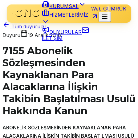
KURUMSAL
Web GÜMRÜK
HİZMETLERİMİZ
Tüm duyurular
DUYURULAR
Duyuru
19 Aralık 2018
İLETİŞİM
7155 Abonelik
Sözleşmesinden
Kaynaklanan Para
Alacaklarına İlişkin
Takibin Başlatılması Usulü
Hakkında Kanun
ABONELİK SÖZLEŞMESİNDEN KAYNAKLANAN PARA
ALACAKLARINA İLİŞKİN TAKİBİN BAŞLATILMASI USULÜ