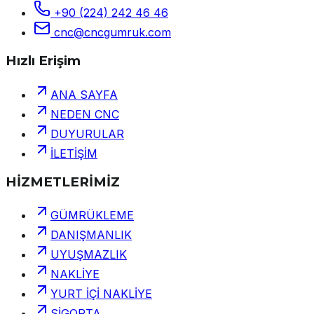
+90 (224) 242 46 46
cnc@cncgumruk.com
Hızlı Erişim
ANA SAYFA
NEDEN CNC
DUYURULAR
İLETİŞİM
HİZMETLERİMİZ
GÜMRÜKLEME
DANIŞMANLIK
UYUŞMAZLIK
NAKLİYE
YURT İÇİ NAKLİYE
SİGORTA