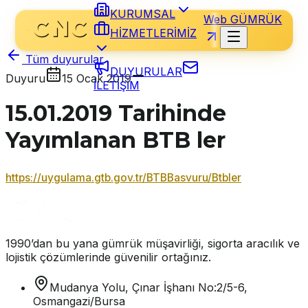
KURUMSAL
Web GÜMRÜK
HİZMETLERİMİZ
Tüm duyurular
DUYURULAR
Duyuru
15 Ocak 2019
İLETİŞİM
15.01.2019 Tarihinde
Yayımlanan BTB ler
https://uygulama.gtb.gov.tr/BTBBasvuru/Btbler
1990’dan bu yana gümrük müşavirliği, sigorta aracılık ve
lojistik çözümlerinde güvenilir ortağınız.
Mudanya Yolu, Çınar İşhanı No:2/5-6,
Osmangazi/Bursa