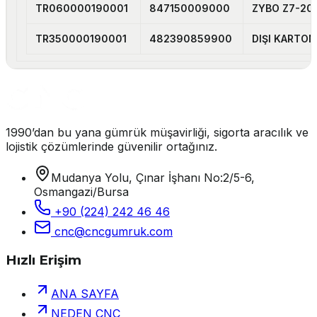
TR060000190001
847150009000
ZYBO Z7-20
TR350000190001
482390859900
DIŞI KARTO
1990’dan bu yana gümrük müşavirliği, sigorta aracılık ve
lojistik çözümlerinde güvenilir ortağınız.
Mudanya Yolu, Çınar İşhanı No:2/5-6,
Osmangazi/Bursa
+90 (224) 242 46 46
cnc@cncgumruk.com
Hızlı Erişim
ANA SAYFA
NEDEN CNC