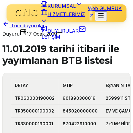
KURUMSAL
Web GÜMRÜK
HİZMETLERİMİZ
Tüm duyurular
DUYURULAR
Duyuru
17 Ocak 2019
İLETİŞİM
11.01.2019 tarihi itibari ile
yayımlanan BTB listesi
DETAY
GTIP
EŞYANIN TAN
TR060000190002
901890300019
2599911 STA
TR350000190002
845020000000
EV VE ÇAMAŞ
TR330000190001
870422910000
7+1 M³ HİDR