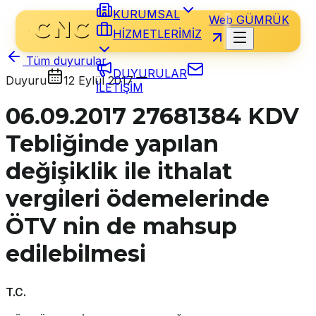
KURUMSAL
Web GÜMRÜK
HİZMETLERİMİZ
Tüm duyurular
DUYURULAR
Duyuru
12 Eylül 2017
İLETİŞİM
06.09.2017 27681384 KDV
Tebliğinde yapılan
değişiklik ile ithalat
vergileri ödemelerinde
ÖTV nin de mahsup
edilebilmesi
T.C.