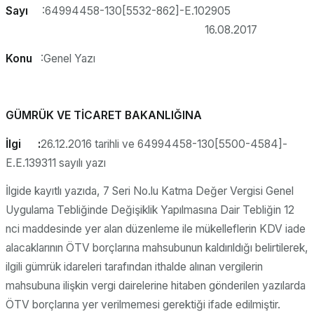
Sayı
:64994458-130[5532-862]-E.102905
16.08.2017
Konu
:Genel Yazı
GÜMRÜK VE TİCARET BAKANLIĞINA
İlgi :
26.12.2016 tarihli ve 64994458-130[5500-4584]-
E.E.139311 sayılı yazı
İlgide kayıtlı yazıda, 7 Seri No.lu Katma Değer Vergisi Genel
Uygulama Tebliğinde Değişiklik Yapılmasına Dair Tebliğin 12
nci maddesinde yer alan düzenleme ile mükelleflerin KDV iade
alacaklarının ÖTV borçlarına mahsubunun kaldırıldığı belirtilerek,
ilgili gümrük idareleri tarafından ithalde alınan vergilerin
mahsubuna ilişkin vergi dairelerine hitaben gönderilen yazılarda
ÖTV borçlarına yer verilmemesi gerektiği ifade edilmiştir.