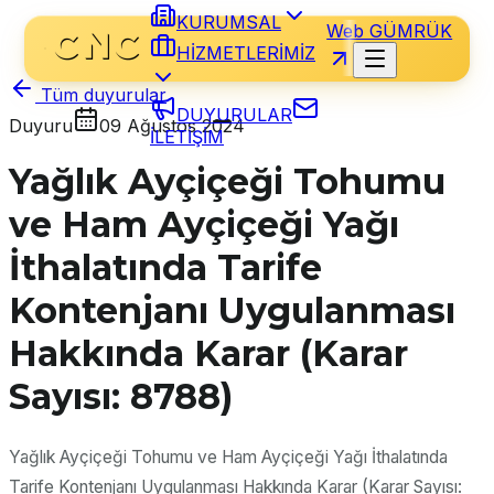
KURUMSAL
Web GÜMRÜK
HİZMETLERİMİZ
Tüm duyurular
DUYURULAR
Duyuru
09 Ağustos 2024
İLETİŞİM
Yağlık Ayçiçeği Tohumu
ve Ham Ayçiçeği Yağı
İthalatında Tarife
Kontenjanı Uygulanması
Hakkında Karar (Karar
Sayısı: 8788)
Yağlık Ayçiçeği Tohumu ve Ham Ayçiçeği Yağı İthalatında
Tarife Kontenjanı Uygulanması Hakkında Karar (Karar Sayısı: