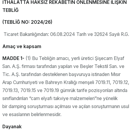
İTHALATTA HAKSIZ REKABETİN ÖNLENMESİNE İLİŞKİN
TEBLİĞ
(TEBLİĞ NO: 2024/26)
Ticaret Bakanlığından: 06.08.2024 Tarih ve 32624 Sayılı R.G.
Amaç ve kapsam
MADDE 1-
(1) Bu Tebliğin amacı, yerli üretici Şişecam Elyaf
San. A.Ş. firması tarafından yapılan ve Beşler Tekstil San. ve
Tic. A.Ş. tarafından desteklenen başvuruya istinaden Mısır
Arap Cumhuriyeti ve Bahreyn Krallığı menşeli 7019.11, 7019.12,
7019.13, 7019.15 ve 7019.19 gümrük tarife pozisyonları altında
sınıflandırılan “cam elyafı takviye malzemeleri”ne yönelik
bir damping soruşturması açılması ve açılan soruşturmanın usul
ve esaslarının belirlenmesidir.
Dayanak