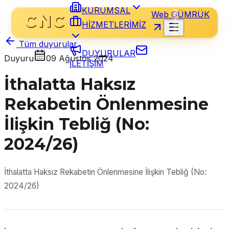
KURUMSAL
Web GÜMRÜK
HİZMETLERİMİZ
Tüm duyurular
DUYURULAR
Duyuru
09 Ağustos 2024
İLETİŞİM
İthalatta Haksız
Rekabetin Önlenmesine
İlişkin Tebliğ (No:
2024/26)
İthalatta Haksız Rekabetin Önlenmesine İlişkin Tebliğ (No:
2024/26)