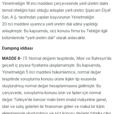
Yönetmeliğin 18 inci maddesi çerçevesinde yerli üretim dalını
temsil niteliğini haiz olduğu anlaşılan yerli üretici Şişecam Elyaf
San. A.Ş. tarafından yapılan başvurunun Yönetmeliğin
20 nci maddesi uyarınca yerli üretim dalı adına yapıldığı
anlaşılmıştır. Bu kapsamda, söz konusu firma bu Tebliğin ilgili
bölümlerinde “yerli üretim dalı” olarak anılacaktır.
Damping iddiası
MADDE 6-
(1) Normal değerin tespitinde, Mısır ve Bahreyn’de
geçerli iç piyasa fiyatlarına ulaşılamamıştır. Bu kapsamda,
Yönetmeliğin 5 inci maddesi hükümlerince, normal değer
tespitinde soruşturma konusu ürüne ilişkin tip esasında
oluşturulmuş normal değer hesaplanmasına gidilmiştir. Bu
çerçevede, soruşturma konusu ürün ve tipleri için normal
değer Türkiye’de benzer malın birim imalat maliyetine genel,
idari ve satış giderleri ile finansman gideri ve makul bir kârın
eklenmesiyle oluşturulmuş ve söz konusu değerin fabrika çıkış