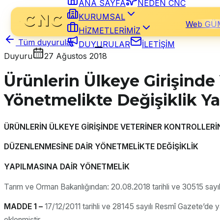
ANA SAYFA
NEDEN CNC
KURUMSAL
Web GÜ
HİZMETLERİMİZ
Tüm duyurular
DUYURULAR
İLETİŞİM
Duyuru
27 Ağustos 2018
Ürünlerin Ülkeye Girişinde
Yönetmelikte Değişiklik Y
ÜRÜNLERİN ÜLKEYE GİRİŞİNDE VETERİNER KONTROLLERİ
DÜZENLENMESİNE DAİR YÖNETMELİKTE DEĞİŞİKLİK
YAPILMASINA DAİR YÖNETMELİK
Tarım ve Orman Bakanlığından: 20.08.2018 tarihli ve 30515 sayıl
MADDE 1 –
17/12/2011 tarihli ve 28145 sayılı Resmî Gazete’de 
eklenmiştir.