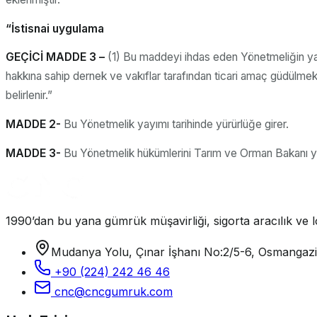
“İstisnai uygulama
GEÇİCİ MADDE 3 –
(1) Bu maddeyi ihdas eden Yönetmeliğin yayı
hakkına sahip dernek ve vakıflar tarafından ticari amaç güdülmeksiz
belirlenir.”
MADDE
2-
Bu Yönetmelik yayımı tarihinde yürürlüğe girer.
MADDE 3-
Bu Yönetmelik hükümlerini Tarım ve Orman Bakanı yü
1990’dan bu yana gümrük müşavirliği, sigorta aracılık ve lo
Mudanya Yolu, Çınar İşhanı No:2/5-6, Osmangaz
+90 (224) 242 46 46
cnc@cncgumruk.com