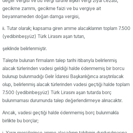
değer vergisi ve bu vergi türüne ilişkin vergi ziyaı cezası,
gecikme zammı, gecikme faizi ve bu vergiye ait
beyannameden doğan damga vergisi,
ii. Tutar olarak; kapsama giren amme alacaklarının toplam 7.500
(yedibinbeşyüz) Türk Lirasını aşan tutarı,
şeklinde belirlenmiştir.
Talepte bulunan firmaların talep tarihi itibarıyla belirlenmiş
alacak türlerinden vadesi geldiği halde ödenmemiş bir borcu
bulunup bulunmadığı Gelir İdaresi Başkanlığınca araştırılacak
olup, belirlenmiş alacak türlerinden vadesi geçtiği halde toplam
7.500 (yedibinbeşyüz) Türk Lirasını aşan tutarda borç
bulunmaması durumunda talep değerlendirmeye alınacaktır.
Ancak, vadesi geçtiği halde ödenmemiş borç bulunmakla
birlikte bu borçlar;
i. Yargı mercilerince amme alacağının takibinin durdurulmasına