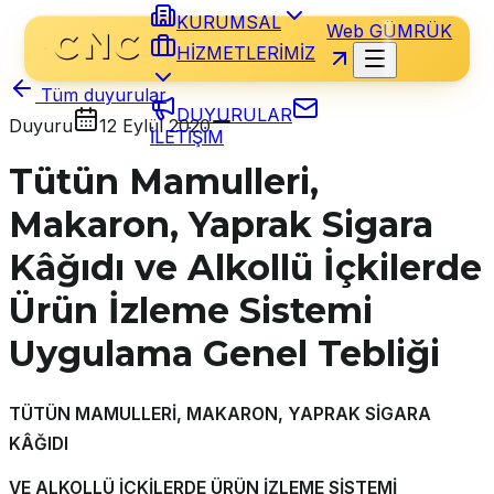
KURUMSAL
Web GÜMRÜK
HİZMETLERİMİZ
Tüm duyurular
DUYURULAR
Duyuru
12 Eylül 2020
İLETİŞİM
Tütün Mamulleri,
Makaron, Yaprak Sigara
Kâğıdı ve Alkollü İçkilerde
Ürün İzleme Sistemi
Uygulama Genel Tebliği
TÜTÜN MAMULLERİ, MAKARON, YAPRAK SİGARA
KÂĞIDI
VE ALKOLLÜ İÇKİLERDE ÜRÜN İZLEME SİSTEMİ