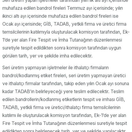
Seri üretim yapan işletmeler tarafından yılın ilk altı ayı içerisinde
muhafaza edilen bandrol fireleri Temmuz ayı içerisinde; yılın
ikinci altı ayı içerisinde muhafaza edilen bandrol fireleri ise
Ocak ayı içerisinde; GİB, TADAB, yetkili firma ve üretici firma
temsilcilerinin katılımıyla oluşturulacak komisyon tarafından, Ek-
1’de yer alan Fire Tespit ve İmha Tutanağının düzenlenmesi
suretiyle tespit edildikten sonra komisyon tarafından uygun
görülen tarih, yer ve şekilde imha edilecektir.
Seri üretim yapmayan işletmeler ile ithalatçı firmaların
bandrol/kodlanmış etiket fireleri, seri üretim yapmayan üretici
ve ithalatçı firmalar tarafından, takip eden yılın Ocak ayı sonuna
kadar TADAB’ın belirleyeceği yere teslim edilecektir. Teslim
edilen bandrollerin/kodlanmış etiketlerin tespit ve imhası GİB,
TADAB, yetkili firma ve üretici/ithalatçı firma temsilcilerinin
katılımı ile oluşturulacak komisyon tarafından, Ek-1’de yer alan
Fire Tespit ve İmha Tutanağının düzenlenmesi suretiyle tespit
edildikten sonra belirlenecek tarih, yer ve şekilde yapılacaktır.