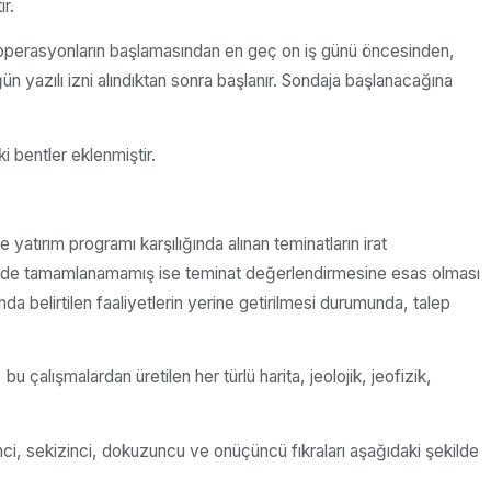
ir.
çin operasyonların başlamasından en geç on iş günü öncesinden,
yazılı izni alındıktan sonra başlanır. Sondaja başlanacağına
i bentler eklenmiştir.
 yatırım programı karşılığında alınan teminatların irat
risinde tamamlanamamış ise teminat değerlendirmesine esas olması
nda belirtilen faaliyetlerin yerine getirilmesi durumunda, talep
 bu çalışmalardan üretilen her türlü harita, jeolojik, jeofizik,
i, sekizinci, dokuzuncu ve onüçüncü fıkraları aşağıdaki şekilde