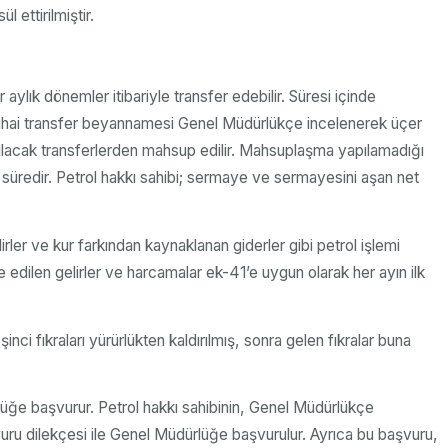
 ettirilmiştir.
aylık dönemler itibariyle transfer edebilir. Süresi içinde
i nihai transfer beyannamesi Genel Müdürlükçe incelenerek üçer
ılacak transferlerden mahsup edilir. Mahsuplaşma yapılamadığı
ık süredir. Petrol hakkı sahibi; sermaye ve sermayesini aşan net
irler ve kur farkından kaynaklanan giderler gibi petrol işlemi
de edilen gelirler ve harcamalar ek-41’e uygun olarak her ayın ilk
nci fıkraları yürürlükten kaldırılmış, sonra gelen fıkralar buna
ürlüğe başvurur. Petrol hakkı sahibinin, Genel Müdürlükçe
vuru dilekçesi ile Genel Müdürlüğe başvurulur. Ayrıca bu başvuru,