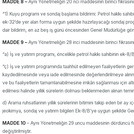
MADDE 8 –
Aynı Yönetmeliğin 20 nci maddesinin birinci fıkrasının
“1) Kuyu programı ve sondaj başlama bildirimi: Petrol hakkı sahi
ek-32’de yer alan forma uygun şekilde hazırlayacağı sondaj prog
dair bildirim, en az beş iş günü öncesinden Genel Müdürlüğe gönd
MADDE 9 –
Aynı Yönetmeliğin 28 inci maddesinin birinci fıkrasını
“a) İş ve yatırım programı, öncelikle petrol hakkı sahibinin ek-8/
“ç) İş ve yatırım programında taahhüt edilmeyen faaliyetlerin gerçe
kaydedilmesinde veya iade edilmesinde değerlendirilmeye alınmaz
ve bu faaliyetlerin tamamlanabilmesine imkân sağlanması için altı ay
edilmesi halinde yıllık sürelerin dolması beklenmeden alınan temina
d) Arama ruhsatlarının yıllık sürelerinin bitimini takip eden bir ay i
jeokimya, sondaj ve yatırım bilgileri Ek-8/B’ye uygun şekilde Gen
MADDE 10
– Aynı Yönetmeliğin 29 uncu maddesinin dördüncü fık
değiştirilmiştir.