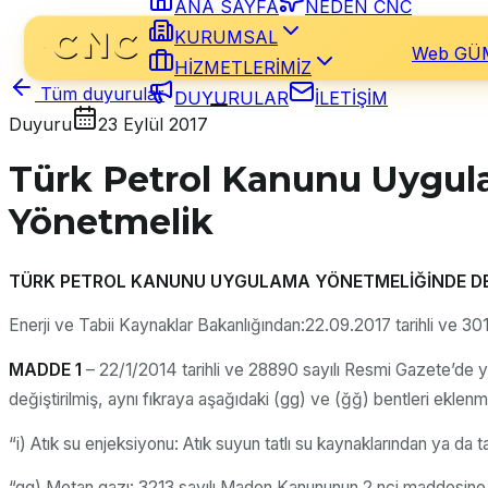
ANA SAYFA
NEDEN CNC
KURUMSAL
Web GÜ
HİZMETLERİMİZ
Tüm duyurular
DUYURULAR
İLETİŞİM
Duyuru
23 Eylül 2017
Türk Petrol Kanunu Uygula
Yönetmelik
TÜRK PETROL KANUNU UYGULAMA YÖNETMELİĞİNDE DEĞ
Enerji ve Tabii Kaynaklar Bakanlığından:22.09.2017 tarihli ve 301
MADDE 1
– 22/1/2014 tarihli ve 28890 sayılı Resmi Gazete’de y
değiştirilmiş, aynı fıkraya aşağıdaki (gg) ve (ğğ) bentleri eklenmi
“i) Atık su enjeksiyonu: Atık suyun tatlı su kaynaklarından ya da 
“gg) Metan gazı: 3213 sayılı Maden Kanununun 2 nci maddesine ai