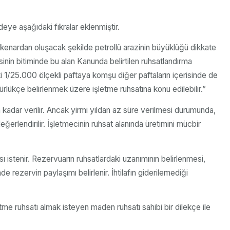
deye aşağıdaki fıkralar eklenmiştir.
tkenardan oluşacak şekilde petrollü arazinin büyüklüğü dikkate
sinin bitiminde bu alan Kanunda belirtilen ruhsatlandırma
ki 1/25.000 ölçekli paftaya komşu diğer paftaların içerisinde de
rlükçe belirlenmek üzere işletme ruhsatına konu edilebilir.”
 kadar verilir. Ancak yirmi yıldan az süre verilmesi durumunda,
eğerlendirilir. İşletmecinin ruhsat alanında üretimini mücbir
ı istenir. Rezervuarın ruhsatlardaki uzanımının belirlenmesi,
e rezervin paylaşımı belirlenir. İhtilafın giderilemediği
me ruhsatı almak isteyen maden ruhsatı sahibi bir dilekçe ile