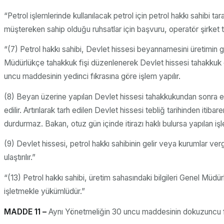
“Petrol işlemlerinde kullanılacak petrol için petrol hakkı sahibi 
müştereken sahip olduğu ruhsatlar için başvuru, operatör şirket ta
“(7) Petrol hakkı sahibi, Devlet hissesi beyannamesini üretimin
Müdürlükçe tahakkuk fişi düzenlenerek Devlet hissesi tahakkuk 
uncu maddesinin yedinci fıkrasına göre işlem yapılır.
(8) Beyan üzerine yapılan Devlet hissesi tahakkukundan sonra eksik
edilir. Artırılarak tarh edilen Devlet hissesi tebliğ tarihinden itibar
durdurmaz. Bakan, otuz gün içinde itirazı haklı bulursa yapılan işle
(9) Devlet hissesi, petrol hakkı sahibinin gelir veya kurumlar v
ulaştırılır.”
“(13) Petrol hakkı sahibi, üretim sahasındaki bilgileri Genel Müdü
işletmekle yükümlüdür.”
MADDE 11 –
Aynı Yönetmeliğin 30 uncu maddesinin dokuzuncu fıkra