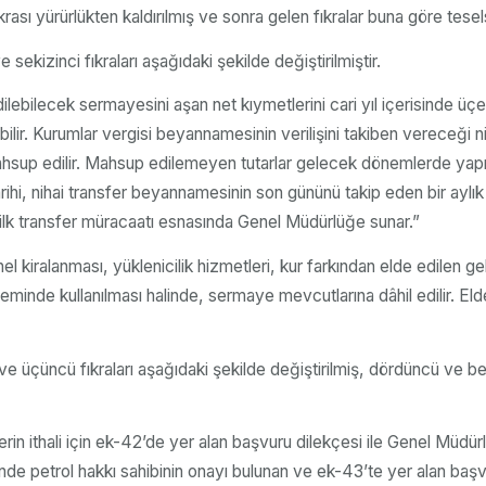
ı yürürlükten kaldırılmış ve sonra gelen fıkralar buna göre teselsül
kizinci fıkraları aşağıdaki şekilde değiştirilmiştir.
ebilecek sermayesini aşan net kıymetlerini cari yıl içerisinde üçer 
bilir. Kurumlar vergisi beyannamesinin verilişini takiben vereceğ
mahsup edilir. Mahsup edilemeyen tutarlar gelecek dönemlerde yap
tarihi, nihai transfer beyannamesinin son gününü takip eden bir ayl
 ilk transfer müracaatı esnasında Genel Müdürlüğe sunar.”
 kiralanması, yüklenicilik hizmetleri, kur farkından elde edilen gel
işleminde kullanılması halinde, sermaye mevcutlarına dâhil edilir. El
ve üçüncü fıkraları aşağıdaki şekilde değiştirilmiş, dördüncü ve beşi
lerin ithali için ek-42’de yer alan başvuru dilekçesi ile Genel Müd
inde petrol hakkı sahibinin onayı bulunan ve ek-43’te yer alan baş