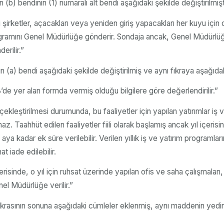
 (b) bendinin (1) numaralı alt bendi aşağıdaki şekilde değiştirilmişt
bi şirketler, açacakları veya yeniden giriş yapacakları her kuyu i
ramını Genel Müdürlüğe gönderir. Sondaja ancak, Genel Müdürlüğün 
erilir.”
n (a) bendi aşağıdaki şekilde değiştirilmiş ve aynı fıkraya aşağıdak
B’de yer alan formda vermiş olduğu bilgilere göre değerlendirilir.”
kleştirilmesi durumunda, bu faaliyetler için yapılan yatırımlar iş ve
. Taahhüt edilen faaliyetler fiili olarak başlamış ancak yıl içe
a kadar ek süre verilebilir. Verilen yıllık iş ve yatırım programları
t iade edilebilir.
çerisinde, o yıl için ruhsat üzerinde yapılan ofis ve saha çalışmaları,
el Müdürlüğe verilir.”
rasının sonuna aşağıdaki cümleler eklenmiş, aynı maddenin yedinc