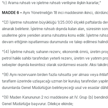
“c) Arama ruhsatı ve işletme ruhsatı verilişine ilişkin kararlar,”
MADDE 6 –
Aynı Yönetmeliğin 18 inci maddesinin ikinci, dördüncü
“(2) İşletme ruhsatının büyüklüğü 1/25.000 ölçekli paftalarda de
alınarak belirlenir. İşletme ruhsatı dışında kalan alan, süresinin
usullerine göre yeniden arama ruhsatına konu edilir. İşletme ruhsa
devam ettiğinin ispatlanması durumunda ve talep edilmesi halinde,
“(4) İşletme ruhsatı; sahanın rezerv, ekonomik ömrü, üretim progr
petrol hakkı sahibi tarafından yeterli rezerv, üretim ve yatırım pr
sebepler dışında kesintisiz olarak sürdürmesi esastır. Aksi tak
“(8) Aynı rezervuarın birden fazla ruhsatta yer alması veya ihtila
tarafların üzerinde uzlaşacağı uzman bir kuruluş tarafından yapılır
durumlarda Genel Müdürlüğün belirleyeceği usul ve esaslar dâhilin
“(9) Maden Kanununun 2 nci maddesine ait IV. Grup (b) bendinde b
Genel Müdürlüğe başvurur. Dilekçe ekinde;