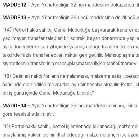
MADDE 12
– Aynı Yönetmeliğin 32 nci maddesinin dokuzuncu fıkras
MADDE 13
– Aynı Yönetmeliğin 34 üncü maddesinin dördüncü ve se
“(4) Petrol hakkı sahibi, Genel Müdürlüğe başvurarak transfer edil
yapılmayan transfer talepleri bir sonraki beyan döneminde yapıla
aylık dönemlerde cari yıl içinde yapmış olduğu transferlerden 
takdirde fazla transfer edilen miktar geri getirilir. Mahsuplaşma 
kıymetlerinin transferinin mahsuplaşmasına ilişkin taahhütnameyi
“(8) Getirilen nakdi fonların nemalanması, malzeme satışı, personel
haricinde elde edilen mevcutlar, ayrı bir hesaba aktarılır. Petrol 
on iş günü içinde Genel Müdürlüğe bildirilir.”
MADDE 14 –
Aynı Yönetmeliğin 35 inci maddesinin birinci, ikinci 
göre teselsül ettirilmiştir.
“(1) Petrol hakkı sahibi, petrol işlemlerinde kullanacağı malzeme
onaylanmış yüklenicisinin ithal edeceği malzemeler için ise üzer