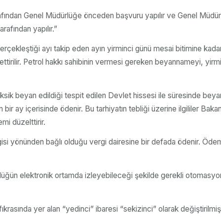
tarafından Genel Müdürlüğe önceden başvuru yapılır ve Genel Müdürlü
rafından yapılır.”
 gerçekleştiği ayı takip eden ayın yirminci günü mesai bitimine k
ettirilir. Petrol hakkı sahibinin vermesi gereken beyannameyi, y
 beyan edildiği tespit edilen Devlet hissesi ile süresinde beyan edi
en bir ay içerisinde ödenir. Bu tarhiyatın tebliği üzerine ilgililer Baka
mi düzelttirir.
ergisi yönünden bağlı olduğu vergi dairesine bir defada ödenir. Öd
rlüğün elektronik ortamda izleyebileceği şekilde gerekli otomasyon s
sında yer alan “yedinci” ibaresi “sekizinci” olarak değiştirilmişt