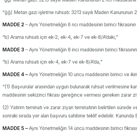
“ğğ) Metan gazı işletme ruhsatı: 3213 sayılı Maden Kanununun 2 nc
MADDE 2
– Aynı Yönetmeliğin 6 ncı maddesinin birinci fıkrasının 
“b) Arama ruhsatı için ek-2, ek-4, ek-7 ve ek-8/A’daki,”
MADDE 3
– Aynı Yönetmeliğin 8 inci maddesinin birinci fıkrasının 
“b) Arama ruhsatı için ek-4, ek-7 ve ek-8/A’da,”
MADDE 4 –
Aynı Yönetmeliğin 10 uncu maddesinin birinci ve ikinci 
“(1) Başvurular arasından uygun bulunarak ruhsat verilmesine ka
maddesinin sekizinci fıkrası gereğince vermesi gereken zarar ziy
(2) Yatırım teminatı ve zarar ziyan teminatının belirtilen sürede
sonraki sırada yer alan başvuru sahibine teklif edebilir. Kanunda 
MADDE 5 –
Aynı Yönetmeliğin 14 üncü maddesinin birinci fıkrasını