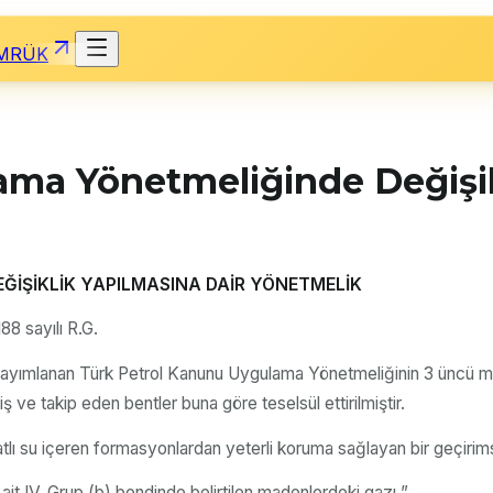
MRÜK
ma Yönetmeliğinde Değişik
İŞİKLİK YAPILMASINA DAİR YÖNETMELİK
88 sayılı R.G.
ayımlanan Türk Petrol Kanunu Uygulama Yönetmeliğinin 3 üncü madde
ş ve takip eden bentler buna göre teselsül ettirilmiştir.
tatlı su içeren formasyonlardan yeterli koruma sağlayan bir geçirims
t IV. Grup (b) bendinde belirtilen madenlerdeki gazı,”