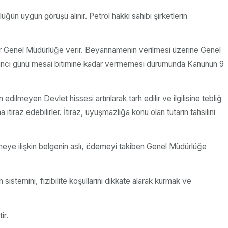
ğün uygun görüşü alınır. Petrol hakkı sahibi şirketlerin
adar Genel Müdürlüğe verir. Beyannamenin verilmesi üzerine Genel
irminci günü mesai bitimine kadar vermemesi durumunda Kanunun 9
lmeyen Devlet hissesi artırılarak tarh edilir ve ilgilisine tebliğ
na itiraz edebilirler. İtiraz, uyuşmazlığa konu olan tutarın tahsilini
emeye ilişkin belgenin aslı, ödemeyi takiben Genel Müdürlüğe
istemini, fizibilite koşullarını dikkate alarak kurmak ve
ir.