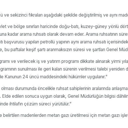
 ve sekizinci fıkraları aşağıdaki şekilde değiştirilmiş ve aynı mad
vlet ve bölge sınırları haricinde doğu-batı, kuzey-güney yönlü dör
 sonuna kadar arama ruhsatı olarak devam eder. Arama ruhsatının süre
tı başvurusu yapılan petrollü yapının aynı arama ruhsatı içerisinde
 bu paftalar keşif şartı aranmaksızın süresi ve şartları Genel Müdü
amı ve verilecek iş ve yatırım programı dikkate alınarak yirmi yıla
ogramının sunulması ile geri kalan sürenin verilmesi talebi yeniden d
dirde Kanunun 24 üncü maddesindeki hükümler uygulanır.”
f olması durumunda öncelikle ruhsat sahiplerinin aralarında anlaşmas
. Elde edilen sonuca uygun olarak, Genel Müdürlüğün bilgisi dâhilind
de ihtilafın çözüm süreci yürütülür.”
elirtilen madenlerden metan gazı üretilmesi için metan gazı işlet