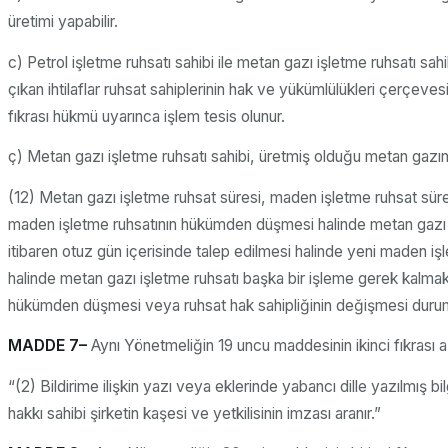
üretimi yapabilir.
c) Petrol işletme ruhsatı sahibi ile metan gazı işletme ruhsatı sahi
çıkan ihtilaflar ruhsat sahiplerinin hak ve yükümlülükleri çerçeve
fıkrası hükmü uyarınca işlem tesis olunur.
ç) Metan gazı işletme ruhsatı sahibi, üretmiş olduğu metan gazını e
(12) Metan gazı işletme ruhsat süresi, maden işletme ruhsat süre
maden işletme ruhsatının hükümden düşmesi halinde metan gazı iş
itibaren otuz gün içerisinde talep edilmesi halinde yeni maden iş
halinde metan gazı işletme ruhsatı başka bir işleme gerek kalmaks
hükümden düşmesi veya ruhsat hak sahipliğinin değişmesi durumun
MADDE 7–
Aynı Yönetmeliğin 19 uncu maddesinin ikinci fıkrası aş
“(2) Bildirime ilişkin yazı veya eklerinde yabancı dille yazılmış b
hakkı sahibi şirketin kaşesi ve yetkilisinin imzası aranır.”