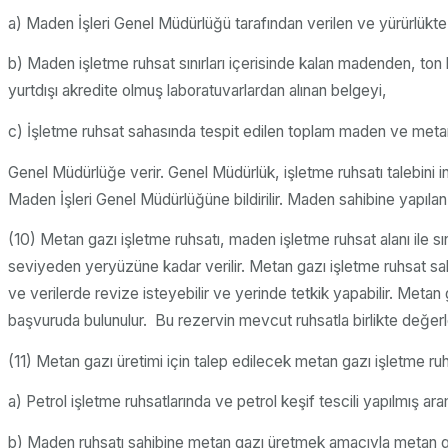
a) Maden İşleri Genel Müdürlüğü tarafından verilen ve yürürlükte
b) Maden işletme ruhsat sınırları içerisinde kalan madenden, ton b
yurtdışı akredite olmuş laboratuvarlardan alınan belgeyi,
c) İşletme ruhsat sahasında tespit edilen toplam maden ve metan g
Genel Müdürlüğe verir. Genel Müdürlük, işletme ruhsatı talebini i
Maden İşleri Genel Müdürlüğüne bildirilir. Maden sahibine yapılan bi
(10) Metan gazı işletme ruhsatı, maden işletme ruhsat alanı ile s
seviyeden yeryüzüne kadar verilir. Metan gazı işletme ruhsat sa
ve verilerde revize isteyebilir ve yerinde tetkik yapabilir. Met
başvuruda bulunulur. Bu rezervin mevcut ruhsatla birlikte değerlen
(11) Metan gazı üretimi için talep edilecek metan gazı işletme ruhs
a) Petrol işletme ruhsatlarında ve petrol keşif tescili yapılmış a
b) Maden ruhsatı sahibine metan gazı üretmek amacıyla metan gazı