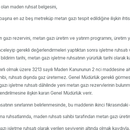
 olan maden ruhsat belgesini,
aşına en az beş metreküp metan gazı tespit edildiğine ilişkin ihtis
azı rezervini, metan gazı üretim ve yatırım programını, üretim yapı
nceleyip gerekli değerlendirmeleri yaptıktan sonra işletme ruhsatı 
ldirim tarihi, metan gazı işletme ruhsatının yürürlük tarihi olarak ka
ınırlı olmak üzere 3213 sayılı Maden Kanununun 2 nci maddesine ait
hibi, ruhsatı dışında gaz üretemez. Genel Müdürlük gerekli görmes
an gazı işletme ruhsatı dâhilinde yeni metan gazı rezervlerinin bul
dirilmesine ilişkin kararı Genel Müdürlük verir.
atının sınırlarının belirlenmesinde, bu maddenin ikinci fıkrasındaki 
rama ruhsatlarında, maden ruhsatı sahibi tarafından metan gazı üret
 işletme ruhsatı olarak verilen seviyenin altında olmak kaydıyla,