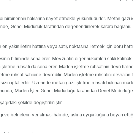
bi birbirlerinin haklarına riayet etmekle yükümlüdürler. Metan gazı i
sinde, Genel Müdürlük tarafından değerlendirilerek karara bağlanır. İ
n yakın iletim hattına veya satış noktasına iletmek için boru hattı i
sinin bitiminde sona erer. Mevzuatın diğer hükümleri saklı kalmak
letme ruhsatı da sona erer. Maden işletme ruhsatının devri halinde
letme ruhsat sahibine devredilir. Maden işletme ruhsatını devralan
ızın iptal edilir. Üzerinde metan gazı işletme ruhsatı bulunan mad
da, Maden İşleri Genel Müdürlüğü tarafından Genel Müdürlüğe otuz
ağıdaki şekilde değiştirilmiştir.
ilgi ve belgelerin yer alması halinde, aslına uygunluğunu beyan ettiğ