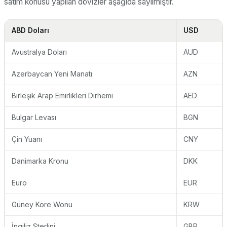
satım konusu yapılan dövizler aşağıda sayılmıştır.
ABD Doları
USD
Avustralya Doları
AUD
Azerbaycan Yeni Manatı
AZN
Birleşik Arap Emirlikleri Dirhemi
AED
Bulgar Levası
BGN
Çin Yuanı
CNY
Danimarka Kronu
DKK
Euro
EUR
Güney Kore Wonu
KRW
İngiliz Sterlini
GBP