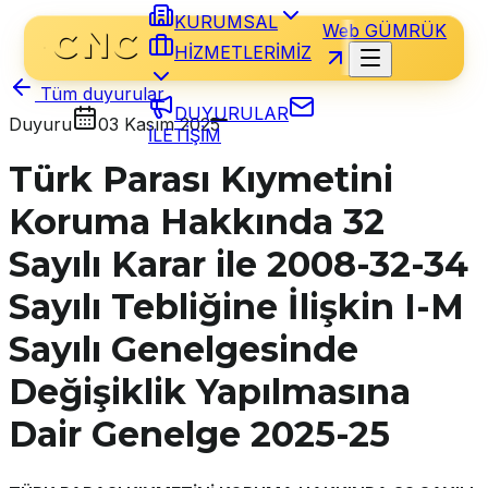
KURUMSAL
Web GÜMRÜK
HİZMETLERİMİZ
Tüm duyurular
DUYURULAR
Duyuru
03 Kasım 2025
İLETİŞİM
Türk Parası Kıymetini
Koruma Hakkında 32
Sayılı Karar ile 2008-32-34
Sayılı Tebliğine İlişkin I-M
Sayılı Genelgesinde
Değişiklik Yapılmasına
Dair Genelge 2025-25