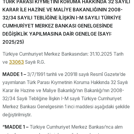
TÜRK PARASI KIYMETİNİ KORUMA HAKKINDA 32 SAYILI
KARAR İLE HAZİNE VE MALİYE BAKANLIĞININ 2008-
32/34 SAYILI TEBLİĞİNE İLİŞKİN I-M SAYILI TÜRKİYE
CUMHURİYET MERKEZ BANKASI GENELGESİNDE
DEĞİŞİKLİK YAPILMASINA DAİR GENELGE (SAYI:
2025/25)
Türkiye Cumhuriyet Merkez Bankasından: 31.10.2025 Tarih
ve
33063
Sayılı R.G.
MADDE 1 –
3/7/1991 tarihli ve 20918 sayılı Resmî Gazete’de
yayımlanan Türk Parası Kıymetinin Koruma Hakkında 32 Sayılı
Karar ile Hazine ve Maliye Bakanlığı’nın Bakanlığı’nın 2008-
32/34 Sayılı Tebliğine İlişkin I-M sayılı Türkiye Cumhuriyet
Merkez Bankası Genelgesinin 1 inci maddesi aşağıdaki şekilde
değiştirilmiştir.
“MADDE 1 –
Türkiye Cumhuriyet Merkez Bankası’nca alım