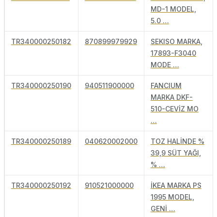
MD-1 MODEL,
5.0 …
TR340000250182
870899979929
SEKISO MARKA,
17893-F3040
MODE …
TR340000250190
940511900000
FANCIUM
MARKA DKF-
510-CEVİZ MO
…
TR340000250189
040620002000
TOZ HALİNDE %
39,9 SÜT YAĞI,
% …
TR340000250192
910521000000
İKEA MARKA PS
1995 MODEL,
GENİ …