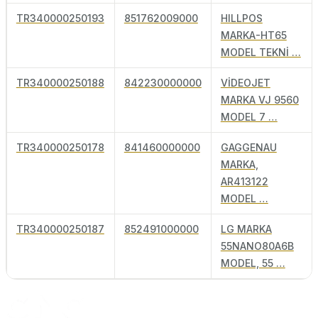
TR340000250193
851762009000
HILLPOS
MARKA-HT65
MODEL TEKNİ …
TR340000250188
842230000000
VİDEOJET
MARKA VJ 9560
MODEL 7 …
TR340000250178
841460000000
GAGGENAU
MARKA,
AR413122
MODEL …
TR340000250187
852491000000
LG MARKA
55NANO80A6B
MODEL, 55 …