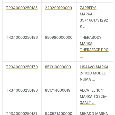
TR340000250185
220299190000
ZARBEE’S
MARKA
3574661731292
K …
TR340000250186
850980000000
THERABODY
MARKA,
THERAFACE PRO
…
TR340000250179
851310009000
LİSAAVO MARKA
2402D MODEL
NUMA …
TR340000250180
851714000019
ALCATEL 1041
MARKA T322E-
3AALT …
TR340000250181
940521400000
MİKADO MARKA,