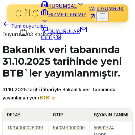
KURUMSAL
Web GÜMRÜK
HİZMETLERİMİZ
Tüm duyurular
DUYURULAR
Duyuru
03 Kasım 2025
İLETİŞİM
Bakanlık veri tabanında
31.10.2025 tarihinde yeni
BTB`ler yayımlanmıştır.
31.10.2025 tarihi itibariyle Bakanlık veri tabanında
yayımlanan yeni
BTB’ler
DETAY
GTIP
EŞYANIN TANIMI
TR340000250191
940391000000
50591774
MODEL