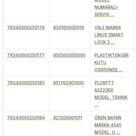
NUMARALI-
SERVİS …
TR340000250176
830160000019
YALE MARKA
LİNUS SMART
LOCK 2 …
TR340000250177
950300350000
PLASTİKTEN BİR
KUTU
İÇERİSİNDE …
TR340000250183
851762001000
PLUSPTT
A3220EX
MODEL, TEKNİK
…
TR340000250184
821300001011
ÖREN BAYAN
MARKA 4545
MODEL, U …