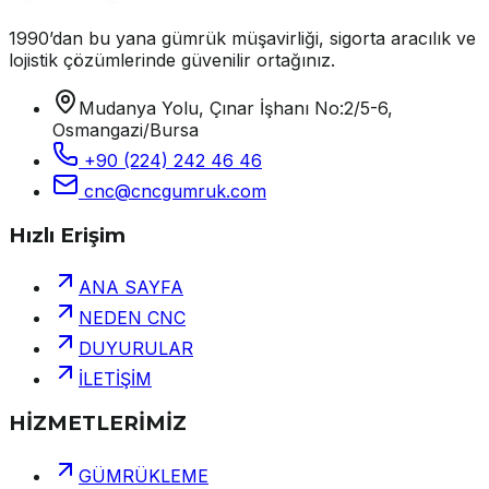
1990’dan bu yana gümrük müşavirliği, sigorta aracılık ve
lojistik çözümlerinde güvenilir ortağınız.
Mudanya Yolu, Çınar İşhanı No:2/5-6,
Osmangazi/Bursa
+90 (224) 242 46 46
cnc@cncgumruk.com
Hızlı Erişim
ANA SAYFA
NEDEN CNC
DUYURULAR
İLETİŞİM
HİZMETLERİMİZ
GÜMRÜKLEME