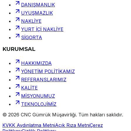
DANIŞMANLIK
UYUŞMAZLIK
NAKLİYE
YURT İÇİ NAKLİYE
SİGORTA
KURUMSAL
HAKKIMIZDA
YÖNETİM POLİTİKAMIZ
REFERANSLARIMIZ
KALİTE
MİSYONUMUZ
TEKNOLOJİMİZ
©
2026
CNC Gümrük Müşavirliği
.
Tüm hakları saklıdır.
KVKK Aydınlatma Metni
Açık Rıza Metni
Çerez