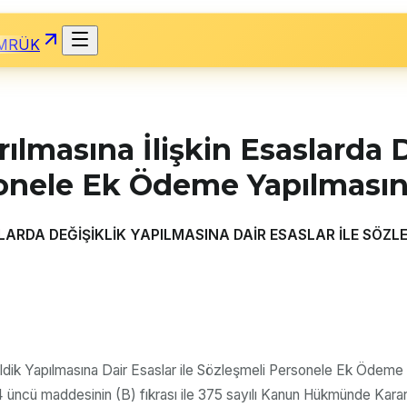
MRÜK
rılmasına İlişkin Esaslarda 
rsonele Ek Ödeme Yapılması
LARDA DEĞİŞİKLİK YAPILMASINA DAİR ESASLAR İLE SÖZ
işildik Yapılmasına Dair Esaslar ile Sözleşmeli Personele Ek Ödeme
 üncü maddesinin (B) fıkrası ile 375 sayılı Kanun Hükmünde Karar