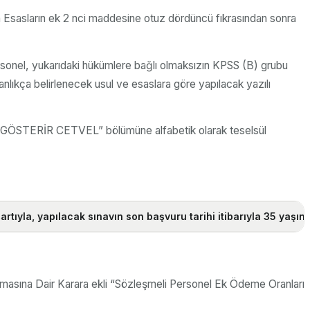
kin Esasların ek 2 nci maddesine otuz dördüncü fıkrasından sonra
rsonel, yukarıdaki hükümlere bağlı olmaksızın KPSS (B) grubu
anlıkça belirlenecek usul ve esaslara göre yapılacak yazılı
ÖSTERİR CETVEL” bölümüne alfabetik olarak teselsül
yla, yapılacak sınavın son başvuru tarihi itibarıyla 35 yaşını bi
ılmasına Dair Karara ekli “Sözleşmeli Personel Ek Ödeme Oranları