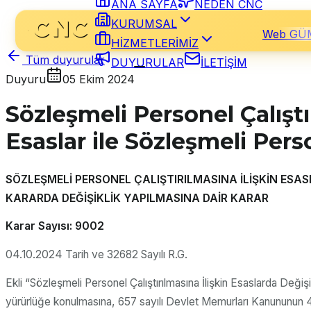
ANA SAYFA
NEDEN CNC
KURUMSAL
Web GÜ
HİZMETLERİMİZ
DUYURULAR
İLETİŞİM
Tüm duyurular
Duyuru
05 Ekim 2024
Sözleşmeli Personel Çalıştı
Esaslar ile Sözleşmeli Pe
SÖZLEŞMELİ PERSONEL ÇALIŞTIRILMASINA İLİŞKİN ESAS
KARARDA DEĞİŞİKLİK YAPILMASINA DAİR KARAR
Karar Sayısı: 9002
04.10.2024 Tarih ve 32682 Sayılı R.G.
Ekli “Sözleşmeli Personel Çalıştırılmasına İlişkin Esaslarda Değ
yürürlüğe konulmasına, 657 sayılı Devlet Memurları Kanununun 4