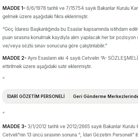
MADDE 1-
6/6/1978 tarihli ve 7/15754 sayılı Bakanlar Kurulu Kar
gelmek üzere aşağıdaki fıkra eklenmiştir.
“Göç İdaresi Başkanlığında bu Esaslar kapsamında istihdam edil
puan sırasına konulmak kaydıyla alım yapılacak her bir pozisyon s
ve/veya sözlü sınav sonucuna göre çalıştırılabilir.”
MADDE 2-
Aynı Esasların eki 4 sayılı Cetvelin “A- SÖZLE
ettirilmek üzere aşağıdaki satır eklenmiştir.
“
İDARİ GÖZETİM PERSONELİ
Geri Gönderme Merkezlerinde ça
”
MADDE 3-
3/1/2012 tarihli ve 2012/2665 sayılı Bakanlar Kurul
Cetveli”nin 13 üncü sırasının sonuna “, İdari Gözetim Personeli” ib