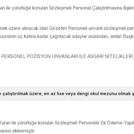
arı ile yürürlüğe konulan Sözleşmeli Personel Çalıştırılmasına İliş
mek üzere alınacak İdari Gözetim Personeli unvanlı sözleşmeli pe
ayısının üç katına kadar çağrılacak adaylar arasından, anılan Başk
ŞMELİ PERSONEL POZİSYON UNVANLARI İLE ASGARİ NİTELİKLERİ G
lıştırılmak üzere, en az lise veya dengi okul mezunu olmak şartı
u Kararı ile yürürlüğe konulan Sözleşmeli Personele Ek Ödeme Yap
aresi eklenmiştir.