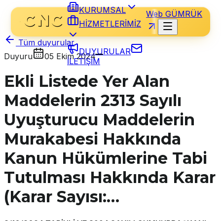
KURUMSAL
Web GÜMRÜK
HİZMETLERİMİZ
Tüm duyurular
DUYURULAR
Duyuru
05 Ekim 2024
İLETİŞİM
Ekli Listede Yer Alan
Maddelerin 2313 Sayılı
Uyuşturucu Maddelerin
Murakabesi Hakkında
Kanun Hükümlerine Tabi
Tutulması Hakkında Karar
(Karar Sayısı:…