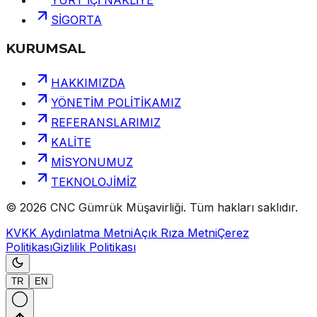
YURT İÇİ NAKLİYE
SİGORTA
KURUMSAL
HAKKIMIZDA
YÖNETİM POLİTİKAMIZ
REFERANSLARIMIZ
KALİTE
MİSYONUMUZ
TEKNOLOJİMİZ
©
2026
CNC Gümrük Müşavirliği
.
Tüm hakları saklıdır.
KVKK Aydınlatma Metni
Açık Rıza Metni
Çerez
Politikası
Gizlilik Politikası
TR
EN