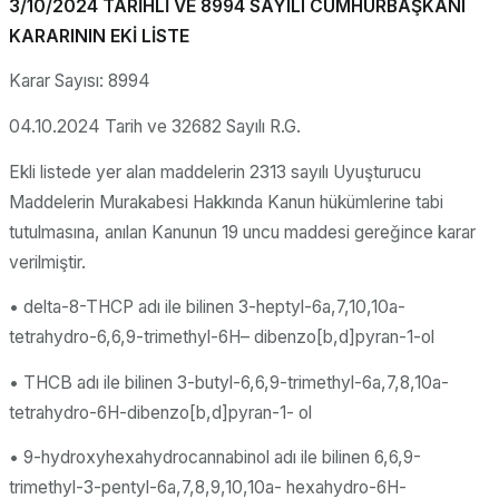
3/10/2024 TARİHLİ VE 8994 SAYILI CUMHURBAŞKANI
KARARININ EKİ LİSTE
Karar Sayısı: 8994
04.10.2024 Tarih ve 32682 Sayılı R.G.
Ekli listede yer alan maddelerin 2313 sayılı Uyuşturucu
Maddelerin Murakabesi Hakkında Kanun hükümlerine tabi
tutulmasına, anılan Kanunun 19 uncu maddesi gereğince karar
verilmiştir.
• delta-8-THCP adı ile bilinen 3-heptyl-6a,7,10,10a-
tetrahydro-6,6,9-trimethyl-6
H
– dibenzo[b,d]pyran-1-ol
• THCB adı ile bilinen 3-butyl-6,6,9-trimethyl-6a,7,8,10a-
tetrahydro-6H-dibenzo[b,d]pyran-1- ol
• 9-hydroxyhexahydrocannabinol adı ile bilinen 6,6,9-
trimethyl-3-pentyl-6a,7,8,9,10,10a- hexahydro-6
H
-