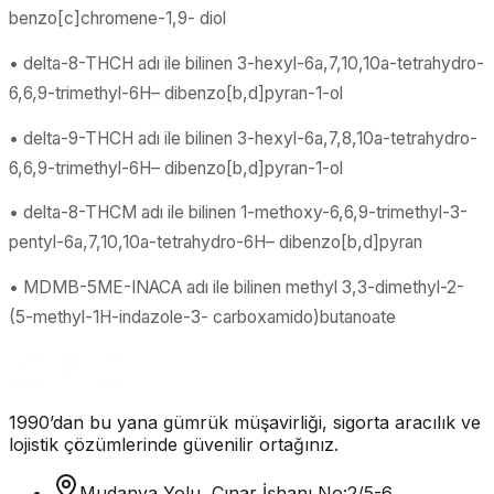
benzo[c]chromene-1,9- diol
• delta-8-THCH adı ile bilinen 3-hexyl-6a,7,10,10a-tetrahydro-
6,6,9-trimethyl-6
H
– dibenzo[b,d]pyran-1-ol
• delta-9-THCH adı ile bilinen 3-hexyl-6a,7,8,10a-tetrahydro-
6,6,9-trimethyl-6
H
– dibenzo[b,d]pyran-1-ol
• delta-8-THCM adı ile bilinen 1-methoxy-6,6,9-trimethyl-3-
pentyl-6a,7,10,10a-tetrahydro-6
H
– dibenzo[b,d]pyran
• MDMB-5ME-INACA adı ile bilinen methyl 3,3-dimethyl-2-
(5-methyl-1
H
-indazole-3- carboxamido)butanoate
1990’dan bu yana gümrük müşavirliği, sigorta aracılık ve
lojistik çözümlerinde güvenilir ortağınız.
Mudanya Yolu, Çınar İşhanı No:2/5-6,