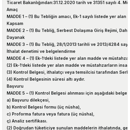
Ticaret Bakanlığından:31.12.2020 tarih ve 31351 sayılı 4. Mü
Amaç
MADDE 1 –
(1) Bu Tebliğin amacı, Ek-1 sayılı listede yer ala
Kapsam
MADDE 2 –
(1) Bu Tebliğ, Serbest Dolaşıma Giriş Rejimi, Dahi
Dayanak
MADDE 3 –
(1) Bu Tebliğ, 28/1/2013 tarihli ve 2013/4284 sa
İthalat denetimi ve belgelendirme
MADDE 4 –
(1) Ek-1’deki listede yer alan madde ve müstahz
(2) Ek-1’deki listede yer alan madde ve müstahzarların insan
(3) Kontrol Belgesi, ithalatçı veya temsilcisi tarafından Ser
(4) Kontrol Belgesinin süresi altı aydır.
Başvuru
MADDE 5 –
(1) Kontrol Belgesi alınması için aşağıdaki belgel
a) Başvuru dilekçesi,
b) Kontrol Belgesi formu (üç nüsha),
c) Proforma fatura veya fatura (üç nüsha),
ç) Analiz sertifi­kası.
(2) Doğrudan tüketiciye sunulan maddelerin ithalatında, gerek