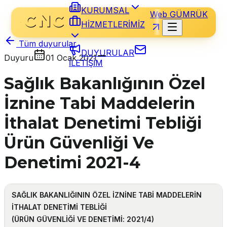
KURUMSAL
Web GÜMRÜK
HİZMETLERİMİZ
Tüm duyurular
DUYURULAR
Duyuru
01 Ocak 2021
İLETİŞİM
Sağlık Bakanlığının Özel
İznine Tabi Maddelerin
İthalat Denetimi Tebliği
Ürün Güvenliği Ve
Denetimi 2021-4
SAĞLIK BAKANLIĞININ ÖZEL İZNİNE TABİ MADDELERİN
İTHALAT DENETİMİ TEBLİĞİ
(ÜRÜN GÜVENLİĞİ VE DENETİMİ: 2021/4)