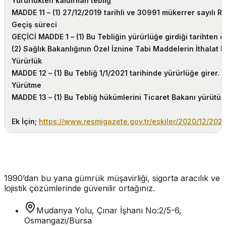
Yürürlükten kaldırılan tebliğ
MADDE 11 –
(1) 27/12/2019 tarihli ve 30991 mükerrer sayılı R
Geçiş süreci
GEÇİCİ MADDE 1 –
(1) Bu Tebliğin yürürlüğe girdiği tarihten
(2) Sağlık Bakanlığının Özel İznine Tabi Maddelerin İthalat D
Yürürlük
MADDE 12 –
(1) Bu Tebliğ 1/1/2021 tarihinde yürürlüğe girer.
Yürütme
MADDE 13 –
(1) Bu Tebliğ hükümlerini Ticaret Bakanı yürütür.
Ek İçin;
https://www.resmigazete.gov.tr/eskiler/2020/12/20
1990’dan bu yana gümrük müşavirliği, sigorta aracılık ve
lojistik çözümlerinde güvenilir ortağınız.
Mudanya Yolu, Çınar İşhanı No:2/5-6,
Osmangazi/Bursa