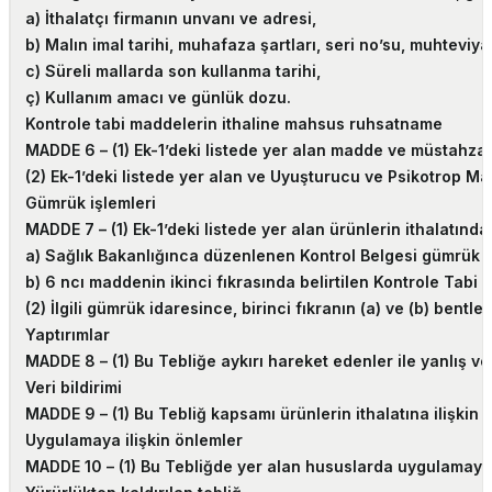
a) İthalatçı firmanın unvanı ve adresi,
b) Malın imal tarihi, muhafaza şartları, seri no’su, muhteviyat
c) Süreli mallarda son kullanma tarihi,
ç) Kullanım amacı ve günlük dozu.
Kontrole tabi maddelerin ithaline mahsus ruhsatname
MADDE 6 –
(1) Ek-1’deki listede yer alan madde ve müstahz
(2) Ek-1’deki listede yer alan ve Uyuşturucu ve Psikotrop M
Gümrük işlemleri
MADDE 7 –
(1) Ek-1’deki listede yer alan ürünlerin ithalatınd
a) Sağlık Bakanlığınca düzenlenen Kontrol Belgesi gümrük b
b) 6 ncı maddenin ikinci fıkrasında belirtilen Kontrole Tabi
(2) İlgili gümrük idaresince, birinci fıkranın (a) ve (b) bent
Yaptırımlar
MADDE 8 –
(1) Bu Tebliğe aykırı hareket edenler ile yanlış 
Veri bildirimi
MADDE 9 –
(1) Bu Tebliğ kapsamı ürünlerin ithalatına ilişkin
Uygulamaya ilişkin önlemler
MADDE 10 –
(1) Bu Tebliğde yer alan hususlarda uygulamaya