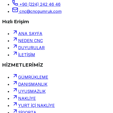
+90 (224) 242 46 46
cnc@cncgumruk.com
Hızlı Erişim
ANA SAYFA
NEDEN CNC
DUYURULAR
İLETİŞİM
HİZMETLERİMİZ
GÜMRÜKLEME
DANIŞMANLIK
UYUŞMAZLIK
NAKLİYE
YURT İÇİ NAKLİYE
SİGORTA