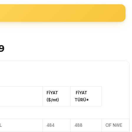
9
FİYAT
FİYAT
($/mt)
T
ÜRÜ*
L
484
488
CIF NWE