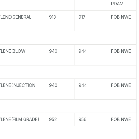
RDAM
LENE(GENERAL
913
917
FOB NWE
YLENE(BLOW
940
944
FOB NWE
YLENE(INJECTION
940
944
FOB NWE
LENE(FILM GRADE)
952
956
FOB NWE