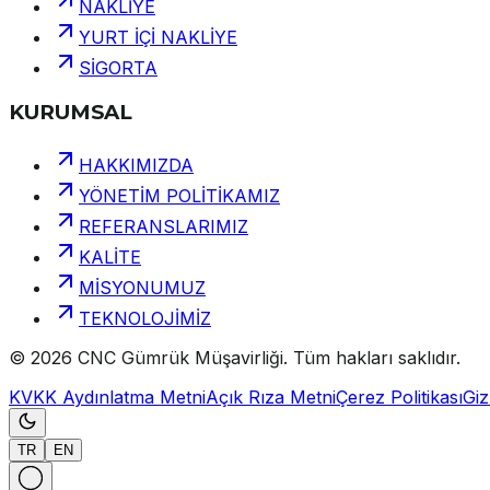
NAKLİYE
YURT İÇİ NAKLİYE
SİGORTA
KURUMSAL
HAKKIMIZDA
YÖNETİM POLİTİKAMIZ
REFERANSLARIMIZ
KALİTE
MİSYONUMUZ
TEKNOLOJİMİZ
©
2026
CNC Gümrük Müşavirliği
.
Tüm hakları saklıdır.
KVKK Aydınlatma Metni
Açık Rıza Metni
Çerez Politikası
Gizl
TR
EN