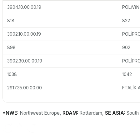
3904.10.00.00.19
POLİVİN
818
822
3902.10.00.00.19
POLİPR
898
902
3902.30.00.00.19
POLİPR
1038
1042
2917.35.00.00.00
FTALİK 
*NWE:
Northwest Europe,
RDAM:
Rotterdam,
SE ASIA:
South