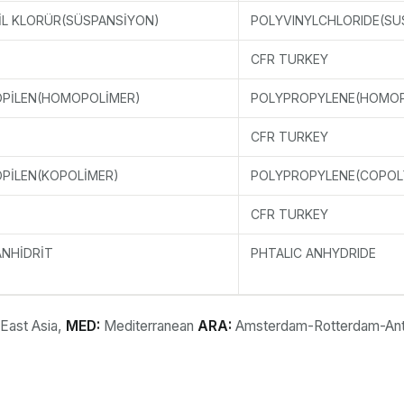
İL KLORÜR(SÜSPANSİYON)
POLYVINYLCHLORIDE(SU
CFR TURKEY
OPİLEN(HOMOPOLİMER)
POLYPROPYLENE(HOMO
CFR TURKEY
OPİLEN(KOPOLİMER)
POLYPROPYLENE(COPOL
CFR TURKEY
ANHİDRİT
PHTALIC ANHYDRIDE
 East Asia,
MED:
Mediterranean
ARA:
Amsterdam-Rotterdam-An