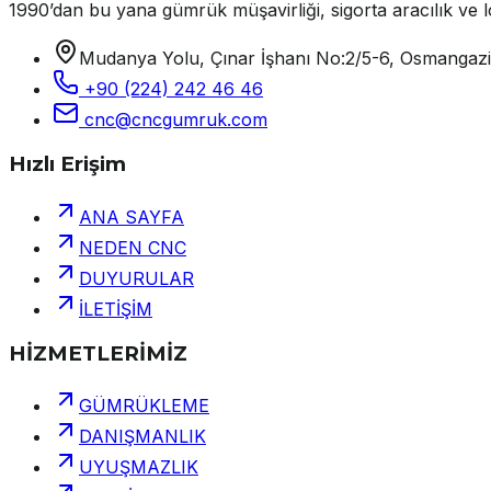
1990’dan bu yana gümrük müşavirliği, sigorta aracılık ve lo
Mudanya Yolu, Çınar İşhanı No:2/5-6, Osmangaz
+90 (224) 242 46 46
cnc@cncgumruk.com
Hızlı Erişim
ANA SAYFA
NEDEN CNC
DUYURULAR
İLETİŞİM
HİZMETLERİMİZ
GÜMRÜKLEME
DANIŞMANLIK
UYUŞMAZLIK