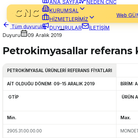
ANA SAYFA
NEDEN CNC
KURUMSAL
Web GÜ
HİZMETLERİMİZ
Tüm duyurular
DUYURULAR
İLETİŞİM
Duyuru
09 Aralık 2019
Petrokimyasallar referans
PETROKİMYASAL
ÜRÜNLERİ REFERANS FİYATLARI
AİT OLDUĞU D
ÖNEM: 09-15 ARALIK 2019
BİRİM: 
GTİP
ÜRÜN A
Min.
Max.
2905.31.00.00.00
MONOET