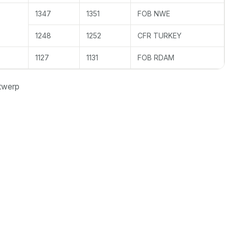
1347
1351
FOB NWE
1248
1252
CFR TURKEY
1127
1131
FOB RDAM
twerp