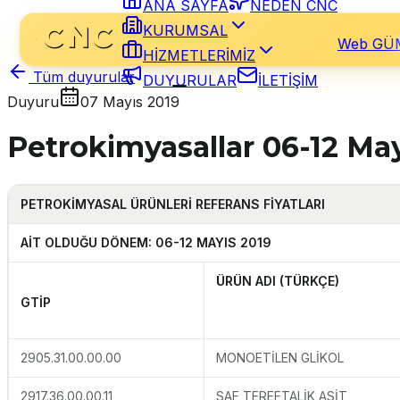
ANA SAYFA
NEDEN CNC
KURUMSAL
Web GÜ
HİZMETLERİMİZ
Tüm duyurular
DUYURULAR
İLETİŞİM
Duyuru
07 Mayıs 2019
Petrokimyasallar 06-12 May
PETROKİMYASAL
ÜRÜNLERİ REFERANS FİYATLARI
AİT OLDUĞU D
ÖNEM: 06-12 MAYIS 2019
ÜRÜN ADI (TÜRKÇE)
GTİP
2905.31.00.00.00
MONOETİLEN GLİKOL
2917.36.00.00.11
SAF TEREFTALİK ASİT