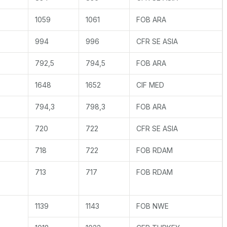
1059
1061
FOB ARA
994
996
CFR SE ASIA
792,5
794,5
FOB ARA
1648
1652
CIF MED
794,3
798,3
FOB ARA
720
722
CFR SE ASIA
718
722
FOB RDAM
713
717
FOB RDAM
1139
1143
FOB NWE