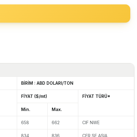
BİRİM : ABD DOLARI/TON
FİYAT ($/mt)
FİYAT T
ÜRÜ*
Min.
Max.
658
662
CIF NWE
834
836
CFR SE ASIA