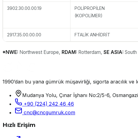
3902.30.00.00.19
POLİPROPİLEN
(KOPOLİMER)
2917.35.00.00.00
FTALİK ANHİDRİT
*NWE:
Northwest Europe,
RDAM:
Rotterdam,
SE ASIA:
South
1990’dan bu yana gümrük müşavirliği, sigorta aracılık ve lo
Mudanya Yolu, Çınar İşhanı No:2/5-6, Osmangaz
+90 (224) 242 46 46
cnc@cncgumruk.com
Hızlı Erişim