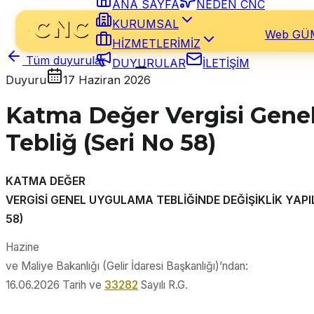
ANA SAYFA
NEDEN CNC
KURUMSAL
Web GÜ
HİZMETLERİMİZ
Tüm duyurular
DUYURULAR
İLETİŞİM
Duyuru
17 Haziran 2026
Katma Değer Vergisi Genel
Tebliğ (Seri No 58)
KATMA DEĞER
VERGİSİ GENEL UYGULAMA TEBLİĞİNDE DEĞİŞİKLİK YAPIL
58)
Hazine
ve Maliye Bakanlığı (Gelir İdaresi Başkanlığı)’ndan:
16.06.2026 Tarih ve
33282
Sayılı R.G.