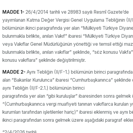
MADDE 1-
26/4/2014 tarihli ve 28983 sayılı Resmî Gazete’de
yayımlanan Katma Değer Vergisi Genel Uygulama Tebliğinin (II/B
bölümünün ikinci paragrafında yer alan “Mülkiyeti Türkiye Diyan
bulunmakla birlikte, anılan Vakıf” ibaresi “Mülkiyeti Türkiye Diya
veya Vakıflar Genel Müdürlüğünün yönettiği ve temsil ettiği maz
bulunmakla birlikte, anılan vakıflar” şeklinde, “söz konusu Vakfa”
konusu vakıflara” şeklinde değiştirilmiştir.
MADDE 2-
Aynı Tebliğin (II/F-1.) bölümünün birinci paragrafında
alan “Bakanlar Kurulunca” ibaresi “Cumhurbaşkanınca” şeklinde d
aynı Tebliğin (II/F-2.1.) bölümünün birinci
paragrafında yer alan “gibi kuruluşlar” ibaresinden sonra gelmek
“(Cumhurbaşkanınca vergi muafiyeti tanınan vakıflarca kurulan
kurumları tarafından işletilenler hariç)” ibaresi eklenmiş ve aynı 
ikinci paragrafından sonra gelmek üzere aşağıdaki paragraf eklen
“2/4/2026 tarihli