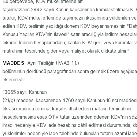
Bu çerçevede, KDV mükelleflerine ait
taşınmazların 2942 sayılı Kanun kapsamında kamulaştırılması KD
tutulur, KDV mükelleflerince taşınmazın iktisabında yüklenilen ve
edilen KDV, teslimin yapıldığı dönem KDV beyannamesinin “Dah
Konusu Yapılan KDV’nin İlavesi” satırı aracılığıyla indirim hesapla
çıkarılır. İndirim hesaplarından çıkarılan KDV gelir veya kurumlar v
matrahının tespitinde gider veya maliyet olarak dikkate alınır.”
MADDE 5-
Aynı Tebliğin (IV/A3-1.1.)
bölümünün dördüncü paragrafından sonra gelmek üzere aşağıdak
eklenmiştir.
“3065 sayılı Kanunun
(21/ç) maddesi kapsamında 4760 sayılı Kanunun 16 ncı maddesin
fıkrası uyarınca teminat karşılığı ithal edilen malların teminatının
hesaplanmasına esas ÖTV tutarı üzerinden ödenen KDV’nin söz 
ihracı nedeniyle KDV iade hesabına dâhil edilmesi durumunda, 
yüklenimler nedeniyle iade talebinde bulunulan tutarın azami iade 