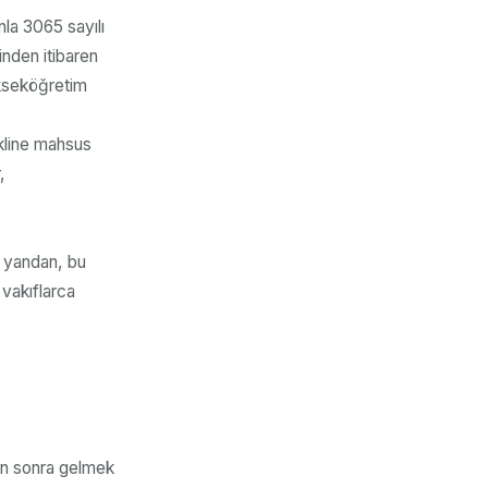
la 3065 sayılı
inden itibaren
ükseköğretim
kline mahsus
,
e yandan, bu
vakıflarca
en sonra gelmek