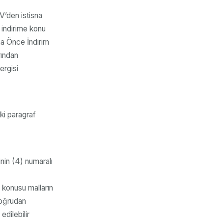
V’den istisna
 indirime konu
a Önce İndirim
rından
ergisi
i paragraf
in (4) numaralı
konusu malların
doğrudan
edilebilir