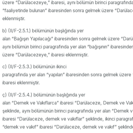
üzere “Darülacezeye,” ibaresi, aynı bölümün birinci paragrafında
“faaliyetinde bulunan” ibaresinden sonra gelmek üzere “Darülac
eklenmiştir.
b) (II/F-2.5.1.) bölümünün başlığında yer
alan “Bağışın Yapılacağı” ibaresinden sonra gelmek üzere “Darül
aynı bölümün birinci paragrafında yer alan “bağışının” ibaresind
üzere “Darülacezeye,” ibaresi eklenmiştir.
c) (II/F-2.5.3.) bölümünün ikinci
paragrafında yer alan “yapılan” ibaresinden sonra gelmek üzere
ibaresi eklenmiştir.
ç) (II/F-2.5.4.) bölümünün başlığında yer
alan “Dernek ve Vakıflarca” ibaresi “Darülaceze, Dernek ve Vak
şeklinde, aynı bölümünün birinci paragrafında yer alan “Dernek v
ibaresi “Darülaceze, dernek ve vakıflar” şeklinde, ikinci paragra
“dernek ve vakıf” ibaresi “Darülaceze, dernek ve vakıf” şeklind