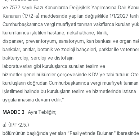
ve 7577 sayılı Bazı Kanunlarda Değişiklik Yapılmasına Dair Kanun
Kanunun (17/2-a) maddesinde yapılan değişiklikle 1/1/2027 tarih
Cumhurbaşkanınca vergi muafiyeti tanınan vakıflarca kurulan y
kurumlarınca işletilen hastane, nekahathane, klinik,
dispanser, prevantoryum, sanatoryum, kan bankası ve organ na
bankalar, anıtlar, botanik ve zooloji bahçeleri, parklar ile veteriner
bakteriyoloji, seroloji ve distofajin
laboratuvarları gibi kuruluşlarca sunulan teslim ve
hizmetler genel hükümler çerçevesinde KDV’ye tabi tutulur. Öt
kuruluşların doğrudan Cumhurbaşkanınca vergi muafiyeti tanınan 
işletilmesi halinde bu kuruluşların teslim ve hizmetlerinde istisna
uygulanmasına devam edilir.”
MADDE 3-
Aynı Tebliğin;
a) (II/F-2.5.)
bölümünün başlığında yer alan “Faaliyetinde Bulunan” ibaresind