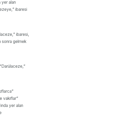
 yer alan
ezeye,” ibaresi
aceze,” ibaresi,
en sonra gelmek
 “Darülaceze,”
ıflarca”
e vakıflar”
fında yer alan
e