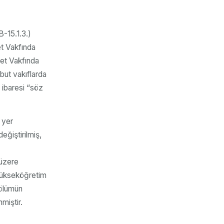
-15.1.3.)
et Vakfında
net Vakfında
but vakıflarda
 ibaresi “söz
 yer
eğiştirilmiş,
 üzere
 yükseköğretim
bölümün
miştir.