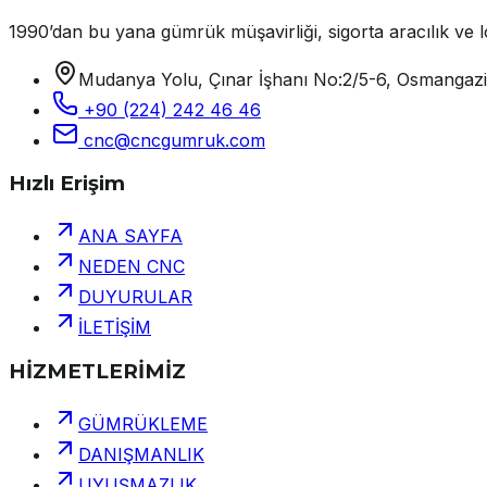
1990’dan bu yana gümrük müşavirliği, sigorta aracılık ve lo
Mudanya Yolu, Çınar İşhanı No:2/5-6, Osmangaz
+90 (224) 242 46 46
cnc@cncgumruk.com
Hızlı Erişim
ANA SAYFA
NEDEN CNC
DUYURULAR
İLETİŞİM
HİZMETLERİMİZ
GÜMRÜKLEME
DANIŞMANLIK
UYUŞMAZLIK