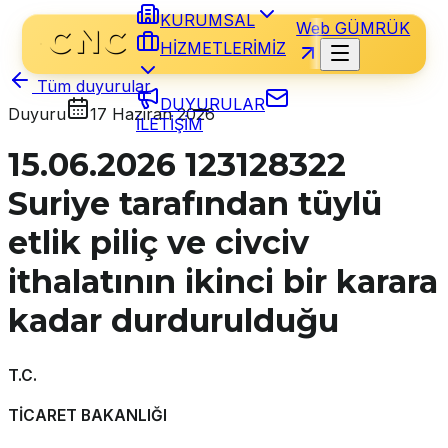
KURUMSAL
Web GÜMRÜK
HİZMETLERİMİZ
Tüm duyurular
DUYURULAR
Duyuru
17 Haziran 2026
İLETİŞİM
15.06.2026 123128322
Suriye tarafından tüylü
etlik piliç ve civciv
ithalatının ikinci bir karara
kadar durdurulduğu
T.C.
TİCARET BAKANLIĞI