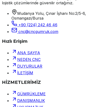
lojistik çözümlerinde güvenilir ortağınız.
Mudanya Yolu, Çınar İşhanı No:2/5-6,
Osmangazi/Bursa
+90 (224) 242 46 46
cnc@cncgumruk.com
Hızlı Erişim
ANA SAYFA
NEDEN CNC
DUYURULAR
İLETİŞİM
HİZMETLERİMİZ
GÜMRÜKLEME
DANIŞMANLIK