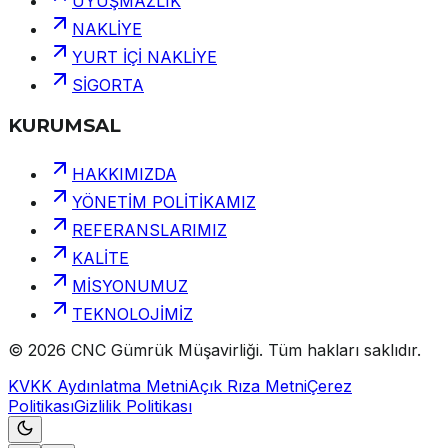
UYUŞMAZLIK
NAKLİYE
YURT İÇİ NAKLİYE
SİGORTA
KURUMSAL
HAKKIMIZDA
YÖNETİM POLİTİKAMIZ
REFERANSLARIMIZ
KALİTE
MİSYONUMUZ
TEKNOLOJİMİZ
©
2026
CNC Gümrük Müşavirliği
.
Tüm hakları saklıdır.
KVKK Aydınlatma Metni
Açık Rıza Metni
Çerez
Politikası
Gizlilik Politikası