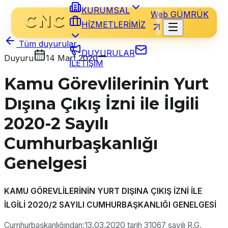
KURUMSAL
Web GÜMRÜK
HİZMETLERİMİZ
Tüm duyurular
DUYURULAR
Duyuru
14 Mart 2020
İLETİŞİM
Kamu Görevlilerinin Yurt
Dışına Çıkış İzni ile İlgili
2020-2 Sayılı
Cumhurbaşkanlığı
Genelgesi
KAMU GÖREVLİLERİNİN YURT DIŞINA ÇIKIŞ İZNİ İLE
İLGİLİ 2020/2 SAYILI CUMHURBAŞKANLIĞI GENELGESİ
Cumhurbaşkanlığından:13.03.2020 tarih 31067 sayılı R.G.