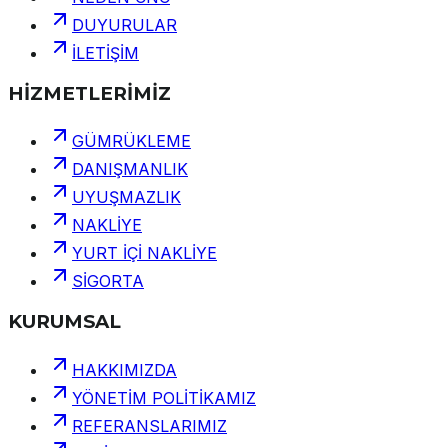
DUYURULAR
İLETİŞİM
HİZMETLERİMİZ
GÜMRÜKLEME
DANIŞMANLIK
UYUŞMAZLIK
NAKLİYE
YURT İÇİ NAKLİYE
SİGORTA
KURUMSAL
HAKKIMIZDA
YÖNETİM POLİTİKAMIZ
REFERANSLARIMIZ