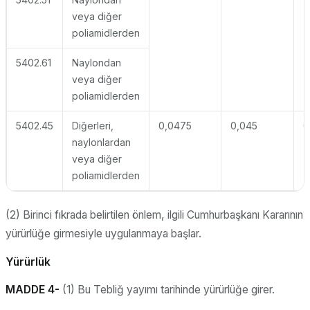
veya diğer
poliamidlerden
5402.61
Naylondan
veya diğer
poliamidlerden
5402.45
Diğerleri,
0,0475
0,045
0
naylonlardan
veya diğer
poliamidlerden
(2) Birinci fıkrada belirtilen önlem, ilgili Cumhurbaşkanı Kararının
yürürlüğe girmesiyle uygulanmaya başlar.
Yürürlük
MADDE 4-
(1) Bu Tebliğ yayımı tarihinde yürürlüğe girer.