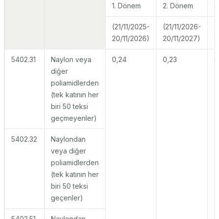
1. Dönem
2. Dönem
3
(21/11/2025-
(21/11/2026-
(
20/11/2026)
20/11/2027)
2
5402.31
Naylon veya
0,24
0,23
0
diğer
poliamidlerden
(tek katının her
biri 50 teksi
geçmeyenler)
5402.32
Naylondan
veya diğer
poliamidlerden
(tek katının her
biri 50 teksi
geçenler)
5402.51
Naylondan