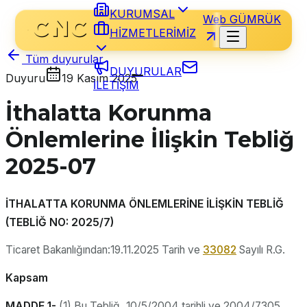
KURUMSAL
Web GÜMRÜK
HİZMETLERİMİZ
Tüm duyurular
DUYURULAR
Duyuru
19 Kasım 2025
İLETİŞİM
İthalatta Korunma
Önlemlerine İlişkin Tebliğ
2025-07
İTHALATTA KORUNMA ÖNLEMLERİNE İLİŞKİN TEBLİĞ
(TEBLİĞ NO: 2025/7)
Ticaret Bakanlığından:19.11.2025 Tarih ve
33082
Sayılı R.G.
Kapsam
MADDE 1-
(1) Bu Tebliğ, 10/5/2004 tarihli ve 2004/7305