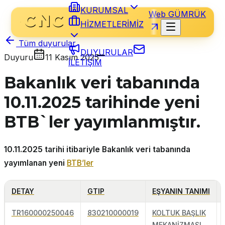
KURUMSAL
Web GÜMRÜK
HİZMETLERİMİZ
Tüm duyurular
DUYURULAR
Duyuru
11 Kasım 2025
İLETİŞİM
Bakanlık veri tabanında
10.11.2025 tarihinde yeni
BTB`ler yayımlanmıştır.
10.11.2025 tarihi itibariyle Bakanlık veri tabanında
yayımlanan yeni
BTB’ler
DETAY
GTIP
EŞYANIN TANIMI
TR160000250046
830210000019
KOLTUK BAŞLIK
MEKANİZMASI,