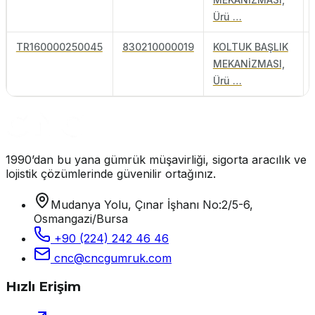
Ürü …
TR160000250045
830210000019
KOLTUK BAŞLIK
MEKANİZMASI,
Ürü …
1990’dan bu yana gümrük müşavirliği, sigorta aracılık ve
lojistik çözümlerinde güvenilir ortağınız.
Mudanya Yolu, Çınar İşhanı No:2/5-6,
Osmangazi/Bursa
+90 (224) 242 46 46
cnc@cncgumruk.com
Hızlı Erişim