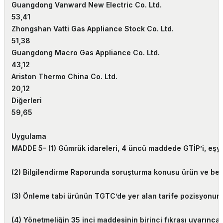
Guangdong Vanward New Electric Co. Ltd.
53,41
Zhongshan Vatti Gas Appliance Stock Co. Ltd.
51,38
Guangdong Macro Gas Appliance Co. Ltd.
43,12
Ariston Thermo China Co. Ltd.
20,12
Diğerleri
59,65
Uygulama
MADDE 5-
(1) Gümrük idareleri, 4 üncü maddede GTİP’i, eşya 
(2) Bilgilendirme Raporunda soruşturma konusu ürün ve benze
(3) Önleme tabi ürünün TGTC’de yer alan tarife pozisyonund
(4) Yönetmeliğin 35 inci maddesinin birinci fıkrası uyarınca