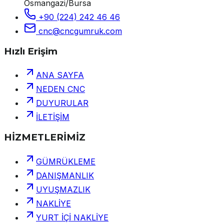
Osmangazi/Bursa
+90 (224) 242 46 46
cnc@cncgumruk.com
Hızlı Erişim
ANA SAYFA
NEDEN CNC
DUYURULAR
İLETİŞİM
HİZMETLERİMİZ
GÜMRÜKLEME
DANIŞMANLIK
UYUŞMAZLIK
NAKLİYE
YURT İÇİ NAKLİYE