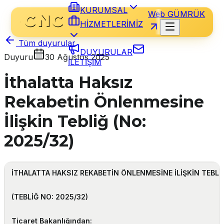
KURUMSAL
Web GÜMRÜK
HİZMETLERİMİZ
Tüm duyurular
DUYURULAR
Duyuru
30 Ağustos 2025
İLETİŞİM
İthalatta Haksız
Rekabetin Önlenmesine
İlişkin Tebliğ (No:
2025/32)
İTHALATTA HAKSIZ REKABETİN ÖNLENMESİNE İLİŞKİN TEBLİ
(TEBLİĞ NO: 2025/32)
Ticaret Bakanlığından: