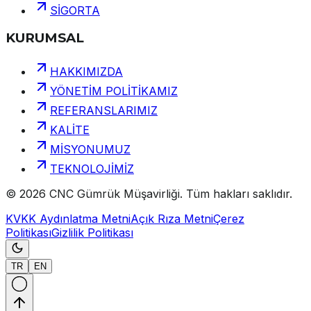
SİGORTA
KURUMSAL
HAKKIMIZDA
YÖNETİM POLİTİKAMIZ
REFERANSLARIMIZ
KALİTE
MİSYONUMUZ
TEKNOLOJİMİZ
©
2026
CNC Gümrük Müşavirliği
.
Tüm hakları saklıdır.
KVKK Aydınlatma Metni
Açık Rıza Metni
Çerez
Politikası
Gizlilik Politikası
TR
EN