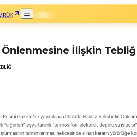
MRÜK
 Önlenmesine İlişkin Tebliğ
EBLİĞ
lı Resmî Gazete’de yayımlanan İthalatta Haksız Rekabetin Önlenmes
diğerleri” eşya tanımlı “termosifon-elektrikli, depolu su ısıtıcısı” 
şturmasının tamamlanması neticesinde alınan kararın yürürlüğe kon