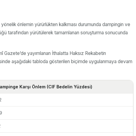
ne yönelik önlemin yürürlükten kalkması durumunda dampingin ve
lüğü tarafından yürütülerek tamamlanan soruşturma sonucunda
esmî Gazete’de yayımlanan İthalatta Haksız Rekabetin
vesinde aşağıdaki tabloda gösterilen biçimde uygulanmaya devam
ampinge Karşı Önlem (CIF Bedelin Yüzdesi)
2
9
2