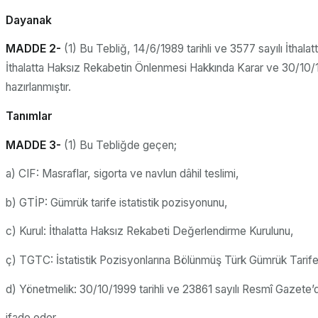
Dayanak
MADDE 2-
(1) Bu Tebliğ, 14/6/1989 tarihli ve 3577 sayılı İthal
İthalatta Haksız Rekabetin Önlenmesi Hakkında Karar ve 30/10/1
hazırlanmıştır.
Tanımlar
MADDE 3-
(1) Bu Tebliğde geçen;
a) CIF: Masraflar, sigorta ve navlun dâhil teslimi,
b) GTİP: Gümrük tarife istatistik pozisyonunu,
c) Kurul: İthalatta Haksız Rekabeti Değerlendirme Kurulunu,
ç) TGTC: İstatistik Pozisyonlarına Bölünmüş Türk Gümrük Tarife
d) Yönetmelik: 30/10/1999 tarihli ve 23861 sayılı Resmî Gazete
ifade eder.