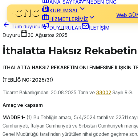
ANA SAYFA
NEDEN CNC
KURUMSAL
Web GÜ
HİZMETLERİMİZ
Tüm duyurular
DUYURULAR
İLETİŞİM
Duyuru
30 Ağustos 2025
İthalatta Haksız Rekabetin
İTHALATTA HAKSIZ REKABETİN ÖNLENMESİNE İLİŞKİN T
(TEBLİĞ NO: 2025/31)
Ticaret Bakanlığından: 30.08.2025 Tarih ve
33002
Sayılı R.G.
Amaç ve kapsam
MADDE 1-
(1) Bu Tebliğin amacı, 5/4/2024 tarihli ve 32511 sayı
Cumhuriyeti, İtalyan Cumhuriyeti ve Sırbistan Cumhuriyeti menşeli “
Genel Müdürlüğü tarafından yürütülen nihai gözden geçirme soru