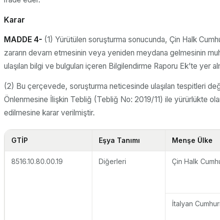
Karar
MADDE 4-
(1) Yürütülen soruşturma sonucunda, Çin Halk Cumhur
zararın devam etmesinin veya yeniden meydana gelmesinin muhte
ulaşılan bilgi ve bulguları içeren Bilgilendirme Raporu Ek’te yer al
(2) Bu çerçevede, soruşturma neticesinde ulaşılan tespitleri değ
Önlenmesine İlişkin Tebliğ (Tebliğ No: 2019/11) ile yürürlükte
edilmesine karar verilmiştir.
GTİP
Eşya Tanımı
Menşe Ülke
8516.10.80.00.19
Diğerleri
Çin Halk Cumhu
İtalyan Cumhuri