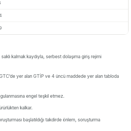
6
4
9
aklı kalmak kaydıyla, serbest dolaşıma giriş rejimi
an TGTC’de yer alan GTİP ve 4 üncü maddede yer alan tabloda
ygulanmasına engel teşkil etmez.
rürlükten kalkar.
ruşturması başlatıldığı takdirde önlem, soruşturma