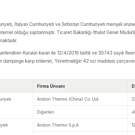
iyeti, İtalyan Cumhuriyeti ve Sırbistan Cumhuriyeti menşeli ürü
mel olduğu saptanmıştır. Ticaret Bakanlığı İthalat Genel Müdür
maktadır.
erlendiren Kurulun kararı ile 12/4/2019 tarihli ve 30743 sayılı R
 olan dampinge karşı önlemin, Yönetmeliğin 42 nci maddesi çerçe
Firma Ünvanı
D
riyeti
Ariston Thermo (China) Co. Ltd.
2
Diğerleri
4
yeti
Ariston Thermo S.p.A.
1