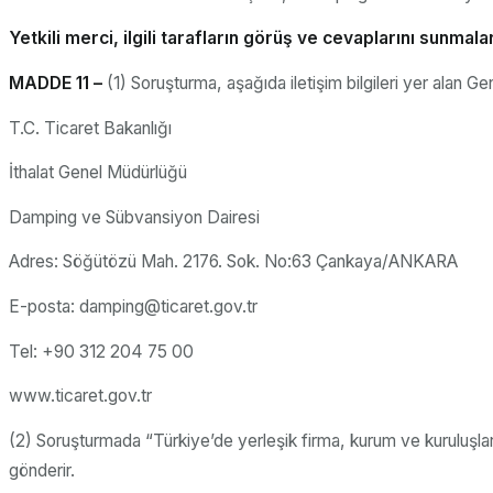
Yetkili merci, ilgili tarafların görüş ve cevaplarını sunmalar
MADDE 11 –
(1) Soruşturma, aşağıda iletişim bilgileri yer alan Ge
T.C. Ticaret Bakanlığı
İthalat Genel Müdürlüğü
Damping ve Sübvansiyon Dairesi
Adres: Söğütözü Mah. 2176. Sok. No:63 Çankaya/ANKARA
E-posta: damping@ticaret.gov.tr
Tel: +90 312 204 75 00
www.ticaret.gov.tr
(2) Soruşturmada “Türkiye’de yerleşik firma, kurum ve kuruluşlar”
gönderir.