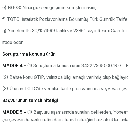
e) NGGS: Nihai gözden geçirme soruşturmasını,
f) TGTC: İstatistik Pozisyonlarına Bölünmüş Türk Gümrük Tarife 
g) Yönetmelik: 30/10/1999 tarihli ve 23861 sayılı Resmî Gazete
ifade eder.
Soruşturma konusu ürün
MADDE 4 –
(1) Soruşturma konusu ürün 8432.29.90.00.19 GTİP a
(2) Bahse konu GTİP, yalnızca bilgi amaçlı verilmiş olup bağlayıc
(3) Ürünün TGTC’de yer alan tarife pozisyonunda ve/veya eşya t
Başvurunun temsil niteliği
MADDE 5 –
(1) Başvuru aşamasında sunulan delillerden, Yönetmel
çerçevesinde yerli üretim dalını temsil niteliğini haiz oldukları anl