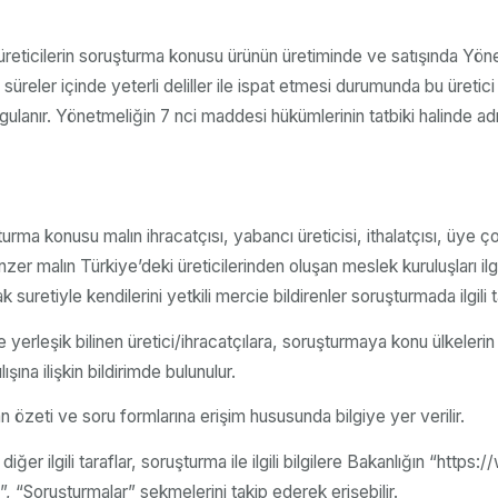
üreticilerin soruşturma konusu ürünün üretiminde ve satışında Yön
süreler içinde yeterli deliller ile ispat etmesi durumunda bu üretici
ulanır. Yönetmeliğin 7 nci maddesi hükümlerinin tatbiki halinde a
ma konusu malın ihracatçısı, yabancı üreticisi, ithalatçısı, üye ç
 malın Türkiye’deki üreticilerinden oluşan meslek kuruluşları ilgili
retiyle kendilerini yetkili mercie bildirenler soruşturmada ilgili ta
erleşik bilinen üretici/ihracatçılara, soruşturmaya konu ülkelerin 
şına ilişkin bildirimde bulunulur.
n özeti ve soru formlarına erişim hususunda bilgiye yer verilir.
r ilgili taraflar, soruşturma ile ilgili bilgilere Bakanlığın “https:/
 “Soruşturmalar” sekmelerini takip ederek erişebilir.