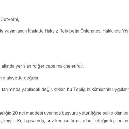
Cetvelini,
’de yayımlanan İthalatta Haksız Rekabetin Önlenmesi Hakkında Yö
ltında yer alan “diğer çapa makineleri”dir.
ı mahiyette değildir.
anımında yapılacak değişiklikler, bu Tebliğ hükümlerinin uygulan
iğin 20 nci maddesi uyarınca başvuru yeterliliğine sahip olan başv
aşılmıştır. Bu kapsamda, söz konusu firmalar bu Tebliğin ilgili bölüml