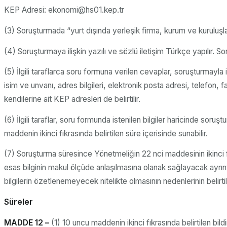
KEP Adresi: ekonomi@hs01.kep.tr
(3) Soruşturmada “yurt dışında yerleşik firma, kurum ve kuruluşlar
(4) Soruşturmaya ilişkin yazılı ve sözlü iletişim Türkçe yapılır. S
(5) İlgili taraflarca soru formuna verilen cevaplar, soruşturmayla ilg
isim ve unvanı, adres bilgileri, elektronik posta adresi, telefon, f
kendilerine ait KEP adresleri de belirtilir.
(6) İlgili taraflar, soru formunda istenilen bilgiler haricinde soruş
maddenin ikinci fıkrasında belirtilen süre içerisinde sunabilir.
(7) Soruşturma süresince Yönetmeliğin 22 nci maddesinin ikinci fık
esas bilginin makul ölçüde anlaşılmasına olanak sağlayacak ayrıntıda 
bilgilerin özetlenemeyecek nitelikte olmasının nedenlerinin belirti
Süreler
MADDE 12 –
(1) 10 uncu maddenin ikinci fıkrasında belirtilen bildi