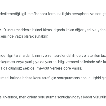
lemediği ilgili taraflar soru formuna ilişkin cevaplarını ve soruştur
0 uncu maddenin birinci fıkrası dışında kalan diğer yerli ve yabancı
isinde yazılı olarak sunabilir.
ilgili taraflardan birinin verilen süreler dâhilinde ve istenilen bi
şılması veya yanlış ya da yanıltıcı bilgi vermesi hallerinde söz kon
a da olumsuz şekilde, mevcut verilere göre yapılır.
 gelmesi halinde bahse konu taraf için soruşturmanın sonucu işbirliği
ası uyarınca, meri önlem soruşturma sonuçlanıncaya kadar yürürl