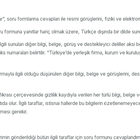
”, soru formlarına cevapları ile resmi görüşlerini, fiziki ve elekt
oru formuna yanıtlar hariç olmak üzere, Türkçe dışında bir dilde sun
ili sunulan diğer bilgi, belge, görüş ve destekleyici deliller aksi bel
aks numaraları belirtilir. “Türkiye’de yerleşik firma, kurum ve kurulu
turmayla ilgili olduğu düşünülen diğer bilgi, belge ve görüşlerini, des
rası çerçevesinde gizlilik kaydıyla verilen her türlü bilgi, belge v
olur. İlgili taraflar, istisnai hallerde bu bilgilerin özetlenemeyecek 
lmesi gerekir.
rimin gönderildiği bütün ilgili taraflar için soru formunu cevaplandırm