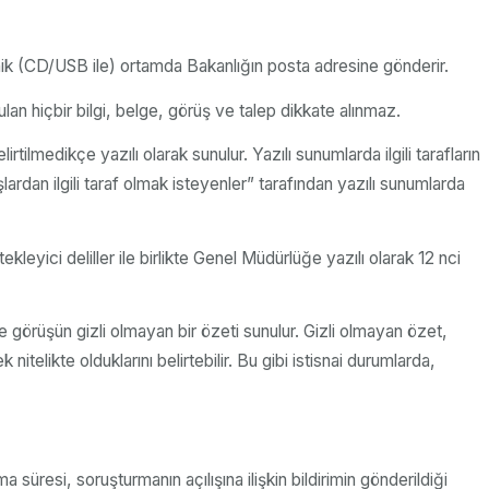
ronik (CD/USB ile) ortamda Bakanlığın posta adresine gönderir.
ulan hiçbir bilgi, belge, görüş ve talep dikkate alınmaz.
irtilmedikçe yazılı olarak sunulur. Yazılı sunumlarda ilgili tarafların
şlardan ilgili taraf olmak isteyenler” tarafından yazılı sunumlarda
tekleyici deliller ile birlikte Genel Müdürlüğe yazılı olarak 12 nci
e görüşün gizli olmayan bir özeti sunulur. Gizli olmayan özet,
nitelikte olduklarını belirtebilir. Bu gibi istisnai durumlarda,
a süresi, soruşturmanın açılışına ilişkin bildirimin gönderildiği