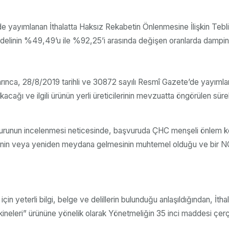
’de yayımlanan İthalatta Haksız Rekabetin Önlenmesine İlişkin T
t bedelinin %49,49’u ile %92,25’i arasında değişen oranlarda dampi
uyarınca, 28/8/2019 tarihli ve 30872 sayılı Resmî Gazete’de yayıml
cağı ve ilgili ürünün yerli üreticilerinin mevzuatta öngörülen süre
 başvurunun incelenmesi neticesinde, başvuruda ÇHC menşeli önlem
nin veya yeniden meydana gelmesinin muhtemel olduğu ve bir NGGS 
in yeterli bilgi, belge ve delillerin bulunduğu anlaşıldığından, İt
neleri” ürününe yönelik olarak Yönetmeliğin 35 inci maddesi çerç