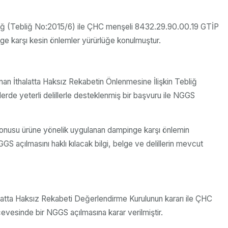
ebliğ (Tebliğ No:2015/6) ile ÇHC menşeli 8432.29.90.00.19 GTİP
nge karşı kesin önlemler yürürlüğe konulmuştur.
anan İthalatta Haksız Rekabetin Önlenmesine İlişkin Tebliğ
lerde yeterli delillerle desteklenmiş bir başvuru ile NGGS
 konusu ürüne yönelik uygulanan dampinge karşı önlemin
açılmasını haklı kılacak bilgi, belge ve delillerin mevcut
halatta Haksız Rekabeti Değerlendirme Kurulunun kararı ile ÇHC
evesinde bir NGGS açılmasına karar verilmiştir.