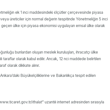
etmeliğin ek 1 inci maddesindeki ölçütler çerçevesinde piyasa
 veya üreticiler için normal değerin tespitinde Yönetmeliğin 5 inci
dı geçen ülke için piyasa ekonomisi uygulayan emsal ülke olarak
oğunluğu bunlardan oluşan meslek kuruluşları, ihracatçı ülke
 taraflar olarak kabul edilir. Ancak, 12 nci maddede belirtilen
raf olarak dikkate alınır.
Ankara’daki Büyükelçiliklerine ve Bakanlıkça tespit edilen
/www.ticaret.gov.tr/ithalat” uzantılı internet adresinden sırasıyla