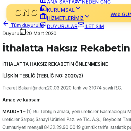
ANA SAYFA
NEDEN CNC
KURUMSAL
Web GÜ
HİZMETLERİMİZ
Tüm duyurular
DUYURULAR
İLETİŞİM
Duyuru
20 Mart 2020
İthalatta Haksız Rekabetin
İTHALATTA HAKSIZ REKABETİN ÖNLENMESİNE
İLİŞKİN TEBLİĞ (TEBLİĞ NO: 2020/2)
Ticaret Bakanlığından:20.03.2020 tarih ve 31074 sayılı R.G.
Amaç ve kapsam
MADDE 1 –
(1) Bu Tebliğin amacı, yerli üreticiler Basmacıoğlu
üreticiler Sarpaş Sanayi Ürünleri Paz. ve Tic. A.Ş., Beybolat Tarı
Cumhuriyeti menşeli 8432.29.90.00.19 gümrük tarife istatistik po