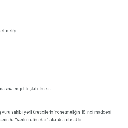
netmeliği
masına engel teşkil etmez.
uru sahibi yerli üreticilerin Yönetmeliğin 18 inci maddesi
erinde “yerli üretim dalı” olarak anılacaktır.