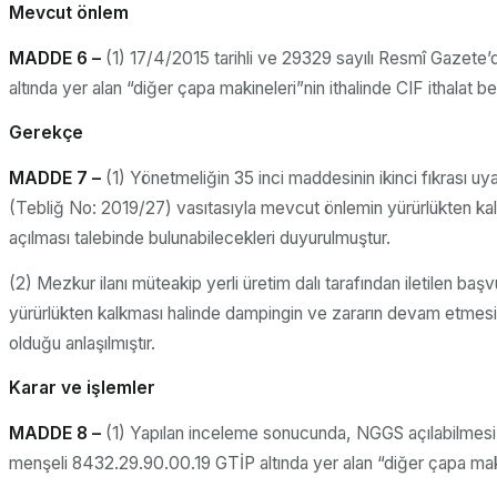
Mevcut önlem
MADDE 6 –
(1) 17/4/2015 tarihli ve 29329 sayılı Resmî Gazete
altında yer alan “diğer çapa makineleri”nin ithalinde CIF ithala
Gerekçe
MADDE 7 –
(1) Yönetmeliğin 35 inci maddesinin ikinci fıkrası 
(Tebliğ No: 2019/27) vasıtasıyla mevcut önlemin yürürlükten kalka
açılması talebinde bulunabilecekleri duyurulmuştur.
(2) Mezkur ilanı müteakip yerli üretim dalı tarafından iletilen
yürürlükten kalkması halinde dampingin ve zararın devam etmesi
olduğu anlaşılmıştır.
Karar ve işlemler
MADDE 8 –
(1) Yapılan inceleme sonucunda, NGGS açılabilmesi iç
menşeli 8432.29.90.00.19 GTİP altında yer alan “diğer çapa maki