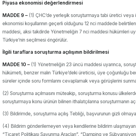
Piyasa ekonomisi değerlendirmesi
MADDE 9 –
(1) ÇHC’de yerleşik soruşturmaya tabi üretici veya 
ekonomisi koşullarının geçerli olduğunu 12 nci maddede belirtilen 
maddesi, aksi takdirde Yönetmeliğin 7 nci maddesi hükümleri uyg
Türkiye’nin seçilmesi öngörülür.
İlgili taraflara soruşturma açılışının bildirilmesi
MADDE 10 –
(1) Yönetmeliğin 23 üncü maddesi uyarınca, soruştur
hükümeti, benzer malın Türkiye’deki üreticisi, üye çoğunluğu benzer
süreler içinde soru formlarını cevaplamak veya görüşlerini sunmak su
(2) Soruşturma açılmasını müteakip, soruşturma konusu ülkelerde y
soruşturmaya konu ürünün bilinen ithalatçılarına soruşturmanın açılı
(3) Bildirimde, soruşturma açılış Tebliği, başvurunun gizli olmaya
(4) Bildirim gönderilemeyen veya kendilerine bildirim ulaşmayan diğe
“Ticaret Politikası Savunma Araçları”, “Damping ve Sübvansiyon”,