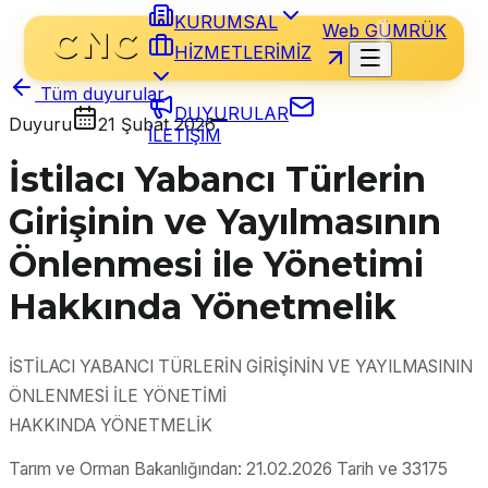
KURUMSAL
Web GÜMRÜK
HİZMETLERİMİZ
Tüm duyurular
DUYURULAR
Duyuru
21 Şubat 2026
İLETİŞİM
İstilacı Yabancı Türlerin
Girişinin ve Yayılmasının
Önlenmesi ile Yönetimi
Hakkında Yönetmelik
İSTİLACI YABANCI TÜRLERİN GİRİŞİNİN VE YAYILMASININ
ÖNLENMESİ İLE YÖNETİMİ
HAKKINDA YÖNETMELİK
Tarım ve Orman Bakanlığından: 21.02.2026 Tarih ve 33175