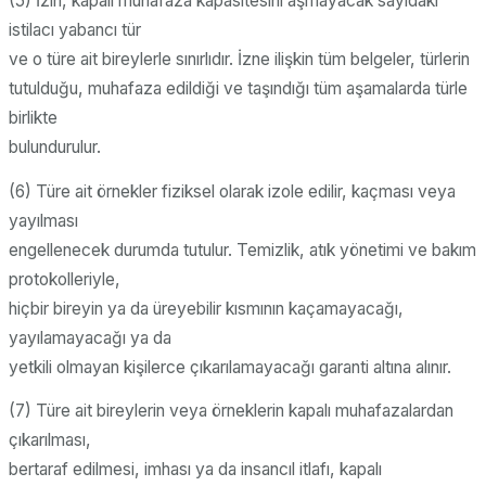
(5) İzin, kapalı muhafaza kapasitesini aşmayacak sayıdaki
istilacı yabancı tür
ve o türe ait bireylerle sınırlıdır. İzne ilişkin tüm belgeler, türlerin
tutulduğu, muhafaza edildiği ve taşındığı tüm aşamalarda türle
birlikte
bulundurulur.
(6) Türe ait örnekler fiziksel olarak izole edilir, kaçması veya
yayılması
engellenecek durumda tutulur. Temizlik, atık yönetimi ve bakım
protokolleriyle,
hiçbir bireyin ya da üreyebilir kısmının kaçamayacağı,
yayılamayacağı ya da
yetkili olmayan kişilerce çıkarılamayacağı garanti altına alınır.
(7) Türe ait bireylerin veya örneklerin kapalı muhafazalardan
çıkarılması,
bertaraf edilmesi, imhası ya da insancıl itlafı, kapalı