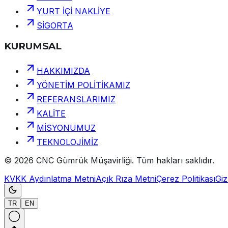
YURT İÇİ NAKLİYE
SİGORTA
KURUMSAL
HAKKIMIZDA
YÖNETİM POLİTİKAMIZ
REFERANSLARIMIZ
KALİTE
MİSYONUMUZ
TEKNOLOJİMİZ
©
2026
CNC Gümrük Müşavirliği
.
Tüm hakları saklıdır.
KVKK Aydınlatma Metni
Açık Rıza Metni
Çerez Politikası
Gizl
TR
EN