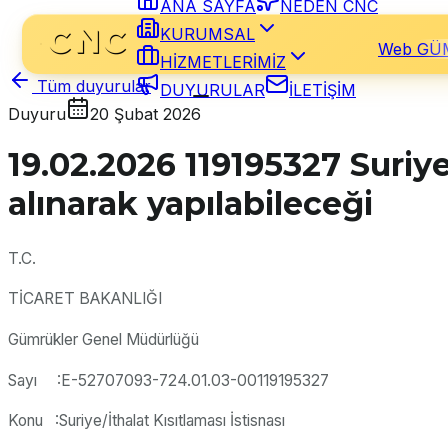
ANA SAYFA
NEDEN CNC
KURUMSAL
Web GÜ
HİZMETLERİMİZ
Tüm duyurular
DUYURULAR
İLETİŞİM
Duyuru
20 Şubat 2026
19.02.2026 119195327 Suriye
alınarak yapılabileceği
T.C.
TİCARET BAKANLIĞI
Gümrükler Genel Müdürlüğü
Sayı :E-52707093-724.01.03-00119195327
Konu :Suriye/İthalat Kısıtlaması İstisnası