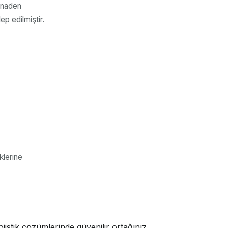
tinaden
p edilmiştir.
klerine
jistik çözümlerinde güvenilir ortağınız.