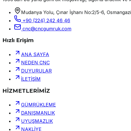
Mudanya Yolu, Çınar İşhanı No:2/5-6, Osmangaz
+90 (224) 242 46 46
cnc@cncgumruk.com
Hızlı Erişim
ANA SAYFA
NEDEN CNC
DUYURULAR
İLETİŞİM
HİZMETLERİMİZ
GÜMRÜKLEME
DANIŞMANLIK
UYUŞMAZLIK
NAKLİYE