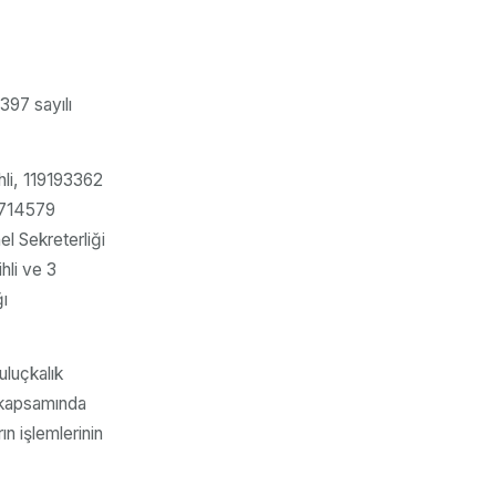
97 sayılı
hli, 119193362
18714579
el Sekreterliği
hli ve 3
ğı
uluçkalık
i kapsamında
n işlemlerinin