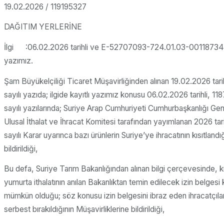
19.02.2026 / 119195327
DAĞITIM YERLERİNE
İlgi :06.02.2026 tarihli ve E-52707093-724.01.03-001187343
yazımız.
Şam Büyükelçiliği Ticaret Müşavirliğinden alınan 19.02.2026 tari
sayılı yazıda; ilgide kayıtlı yazımız konusu 06.02.2026 tarihli, 1
sayılı yazılarında; Suriye Arap Cumhuriyeti Cumhurbaşkanlığı Gen
Ulusal İthalat ve İhracat Komitesi tarafından yayımlanan 2026 tari
sayılı Karar uyarınca bazı ürünlerin Suriye’ye ihracatının kısıtlandı
bildirildiği,
Bu defa, Suriye Tarım Bakanlığından alınan bilgi çerçevesinde, k
yumurta ithalatının anılan Bakanlıktan temin edilecek izin belges
mümkün olduğu; söz konusu izin belgesini ibraz eden ihracatçıları
serbest bırakıldığının Müşavirliklerine bildirildiği,