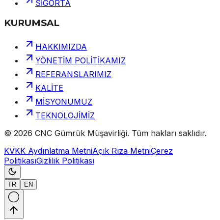
SİGORTA
KURUMSAL
HAKKIMIZDA
YÖNETİM POLİTİKAMIZ
REFERANSLARIMIZ
KALİTE
MİSYONUMUZ
TEKNOLOJİMİZ
©
2026
CNC Gümrük Müşavirliği
.
Tüm hakları saklıdır.
KVKK Aydınlatma Metni
Açık Rıza Metni
Çerez
Politikası
Gizlilik Politikası
TR
EN