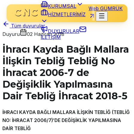
KURUMSAL
Web GÜMRÜK
HİZMETLERİMİZ
Tüm duyurular
DUYURULAR
Duyuru
02 Haziran 2018
İLETİŞİM
İhracı Kayda Bağlı Mallara
İlişkin Tebliğ Tebliğ No
İhracat 2006-7 de
Değişiklik Yapılmasına
Dair Tebliğ İhracat 2018-5
İHRACI KAYDA BAĞLI MALLARA İLİŞKİN TEBLİĞ (TEBLİĞ
NO: İHRACAT 2006/7)’DE DEĞİŞİKLİK YAPILMASINA
DAİR TEBLİĞ