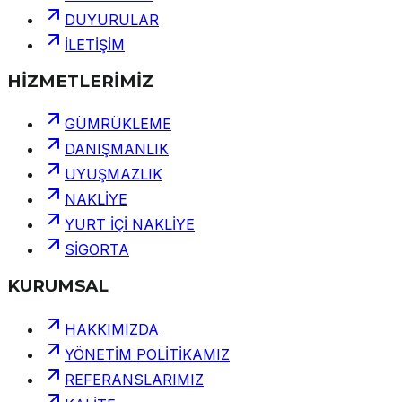
DUYURULAR
İLETİŞİM
HİZMETLERİMİZ
GÜMRÜKLEME
DANIŞMANLIK
UYUŞMAZLIK
NAKLİYE
YURT İÇİ NAKLİYE
SİGORTA
KURUMSAL
HAKKIMIZDA
YÖNETİM POLİTİKAMIZ
REFERANSLARIMIZ