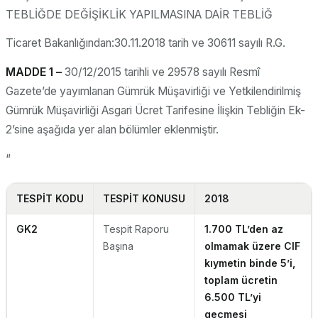
TEBLİĞDE DEĞİŞİKLİK YAPILMASINA DAİR TEBLİĞ
Ticaret Bakanlığından:30.11.2018 tarih ve 30611 sayılı R.G.
MADDE 1 –
30/12/2015 tarihli ve 29578 sayılı Resmî
Gazete’de yayımlanan Gümrük Müşavirliği ve Yetkilendirilmiş
Gümrük Müşavirliği Asgari Ücret Tarifesine İlişkin Tebliğin Ek-
2’sine aşağıda yer alan bölümler eklenmiştir.
“
TESPİT KODU
TESPİT KONUSU
2018
GK2
Tespit Raporu
1.700 TL’den az
Başına
olmamak üzere CIF
kıymetin binde 5’i,
toplam ücretin
6.500 TL’yi
geçmesi