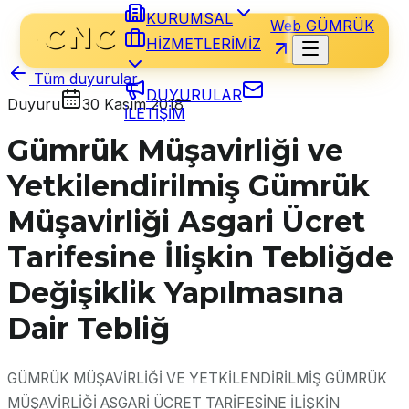
KURUMSAL
Web GÜMRÜK
HİZMETLERİMİZ
Tüm duyurular
DUYURULAR
Duyuru
30 Kasım 2018
İLETİŞİM
Gümrük Müşavirliği ve
Yetkilendirilmiş Gümrük
Müşavirliği Asgari Ücret
Tarifesine İlişkin Tebliğde
Değişiklik Yapılmasına
Dair Tebliğ
GÜMRÜK MÜŞAVİRLİĞİ VE YETKİLENDİRİLMİŞ GÜMRÜK
MÜŞAVİRLİĞİ ASGARİ ÜCRET TARİFESİNE İLİŞKİN