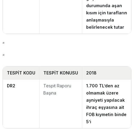
durumunda aşan
kısım için tarafların
anlaşmasıyla
belirlenecek tutar
”
“
TESPİT KODU
TESPİT KONUSU
2018
DR2
Tespit Raporu
1.700 TL’den az
Başına
olmamak üzere
ayniyeti yapılacak
ihraç eşyasına ait
FOB kıymetin binde
5’i