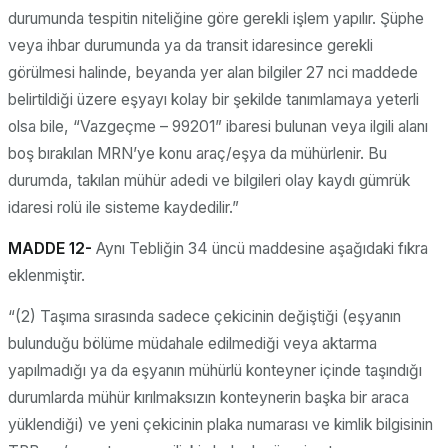
durumunda tespitin niteliğine göre gerekli işlem yapılır. Şüphe
veya ihbar durumunda ya da transit idaresince gerekli
görülmesi halinde, beyanda yer alan bilgiler 27 nci maddede
belirtildiği üzere eşyayı kolay bir şekilde tanımlamaya yeterli
olsa bile, “Vazgeçme – 99201” ibaresi bulunan veya ilgili alanı
boş bırakılan MRN’ye konu araç/eşya da mühürlenir. Bu
durumda, takılan mühür adedi ve bilgileri olay kaydı gümrük
idaresi rolü ile sisteme kaydedilir.”
MADDE 12-
Aynı Tebliğin 34 üncü maddesine aşağıdaki fıkra
eklenmiştir.
“(2) Taşıma sırasında sadece çekicinin değiştiği (eşyanın
bulunduğu bölüme müdahale edilmediği veya aktarma
yapılmadığı ya da eşyanın mühürlü konteyner içinde taşındığı
durumlarda mühür kırılmaksızın konteynerin başka bir araca
yüklendiği) ve yeni çekicinin plaka numarası ve kimlik bilgisinin