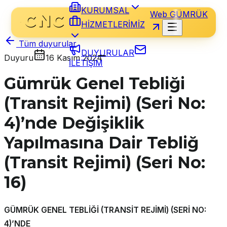
KURUMSAL
Web GÜMRÜK
HİZMETLERİMİZ
Tüm duyurular
DUYURULAR
Duyuru
16 Kasım 2024
İLETİŞİM
Gümrük Genel Tebliği
(Transit Rejimi) (Seri No:
4)’nde Değişiklik
Yapılmasına Dair Tebliğ
(Transit Rejimi) (Seri No:
16)
GÜMRÜK GENEL TEBLİĞİ (TRANSİT REJİMİ) (SERİ NO:
4)’NDE