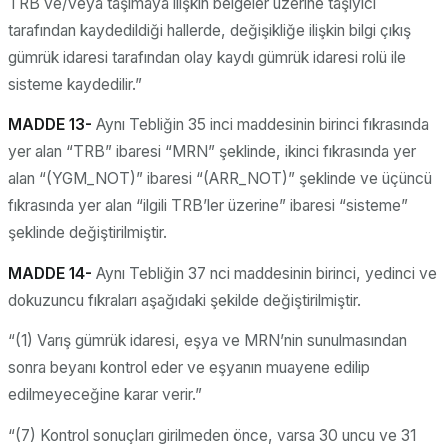
TRB ve/veya taşımaya ilişkin belgeler üzerine taşıyıcı
tarafından kaydedildiği hallerde, değişikliğe ilişkin bilgi çıkış
gümrük idaresi tarafından olay kaydı gümrük idaresi rolü ile
sisteme kaydedilir.”
MADDE 13-
Aynı Tebliğin 35 inci maddesinin birinci fıkrasında
yer alan “TRB” ibaresi “MRN” şeklinde, ikinci fıkrasında yer
alan “(YGM_NOT)” ibaresi “(ARR_NOT)” şeklinde ve üçüncü
fıkrasında yer alan “ilgili TRB’ler üzerine” ibaresi “sisteme”
şeklinde değiştirilmiştir.
MADDE 14-
Aynı Tebliğin 37 nci maddesinin birinci, yedinci ve
dokuzuncu fıkraları aşağıdaki şekilde değiştirilmiştir.
“(1) Varış gümrük idaresi, eşya ve MRN’nin sunulmasından
sonra beyanı kontrol eder ve eşyanın muayene edilip
edilmeyeceğine karar verir.”
“(7) Kontrol sonuçları girilmeden önce, varsa 30 uncu ve 31