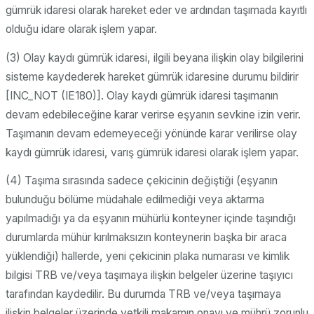
gümrük idaresi olarak hareket eder ve ardından taşımada kayıtlı
olduğu idare olarak işlem yapar.
(3) Olay kaydı gümrük idaresi, ilgili beyana ilişkin olay bilgilerini
sisteme kaydederek hareket gümrük idaresine durumu bildirir
[INC_NOT (IE180)]. Olay kaydı gümrük idaresi taşımanın
devam edebileceğine karar verirse eşyanın sevkine izin verir.
Taşımanın devam edemeyeceği yönünde karar verilirse olay
kaydı gümrük idaresi, varış gümrük idaresi olarak işlem yapar.
(4) Taşıma sırasında sadece çekicinin değiştiği (eşyanın
bulunduğu bölüme müdahale edilmediği veya aktarma
yapılmadığı ya da eşyanın mühürlü konteyner içinde taşındığı
durumlarda mühür kırılmaksızın konteynerin başka bir araca
yüklendiği) hallerde, yeni çekicinin plaka numarası ve kimlik
bilgisi TRB ve/veya taşımaya ilişkin belgeler üzerine taşıyıcı
tarafından kaydedilir. Bu durumda TRB ve/veya taşımaya
ilişkin belgeler üzerinde yetkili makamın onayı ve mührü zorunlu