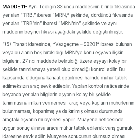
MADDE 11-
Aynı Tebliğin 33 üncü maddesinin birinci fıkrasında
yer alan “TRB,” ibaresi “MRN,” şeklinde, dördüncü fıkrasında
yer alan “TRB’nin” ibaresi “MRN’nin” şeklinde ve aynı
maddenin beşinci fıkrası aşağıdaki şekilde değiştirilmiştir.
“(5) Transit idaresince, “Vazgeçme – 99201” ibaresi bulunan
veya bu alanın boş bırakıldığı MRN’ye konu eşyaya ilişkin
bilgilerin, 27 nci maddede belirtildiği üzere eşyayı kolay bir
şekilde tanımlamaya yeterli olup olmadığı kontrol edilir. Bu
kapsamda olduğuna kanaat getirilmesi halinde mühür tatbik
edilmeksizin araç sevk edilebilir. Yapılan kontrol neticesinde
beyanda yer alan bilgilerin eşyanın kolay bir şekilde
tanınmasına imkan vermemesi, araç veya kapların mühürlerinin
bulunmaması, koparılmış ya da kırılmış olması durumunda
araçtaki eşyanın muayenesi yapılır. Muayene neticesinde
uygun sonuç alınırsa araca mühür tatbik edilerek varış gümrük
idaresine sevk edilir. Muayene sonucunun olumsuz olması