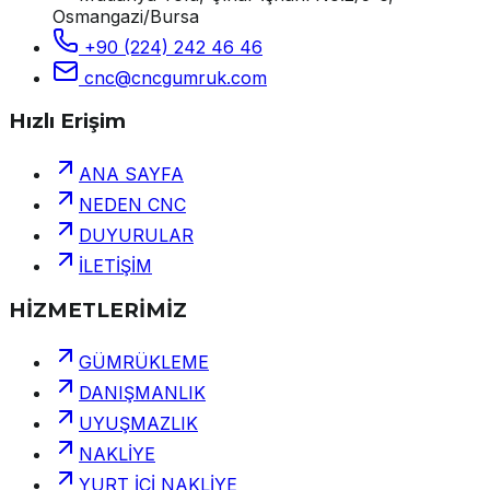
Osmangazi/Bursa
+90 (224) 242 46 46
cnc@cncgumruk.com
Hızlı Erişim
ANA SAYFA
NEDEN CNC
DUYURULAR
İLETİŞİM
HİZMETLERİMİZ
GÜMRÜKLEME
DANIŞMANLIK
UYUŞMAZLIK
NAKLİYE
YURT İÇİ NAKLİYE