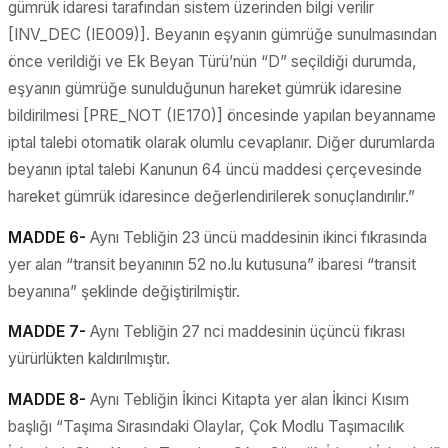
gümrük idaresi tarafından sistem üzerinden bilgi verilir
[INV_DEC (IE009)]. Beyanın eşyanın gümrüğe sunulmasından
önce verildiği ve Ek Beyan Türü’nün “D” seçildiği durumda,
eşyanın gümrüğe sunulduğunun hareket gümrük idaresine
bildirilmesi [PRE_NOT (IE170)] öncesinde yapılan beyanname
iptal talebi otomatik olarak olumlu cevaplanır. Diğer durumlarda
beyanın iptal talebi Kanunun 64 üncü maddesi çerçevesinde
hareket gümrük idaresince değerlendirilerek sonuçlandırılır.”
MADDE 6-
Aynı Tebliğin 23 üncü maddesinin ikinci fıkrasında
yer alan “transit beyanının 52 no.lu kutusuna” ibaresi “transit
beyanına” şeklinde değiştirilmiştir.
MADDE 7-
Aynı Tebliğin 27 nci maddesinin üçüncü fıkrası
yürürlükten kaldırılmıştır.
MADDE 8-
Aynı Tebliğin İkinci Kitapta yer alan İkinci Kısım
başlığı “Taşıma Sırasındaki Olaylar, Çok Modlu Taşımacılık