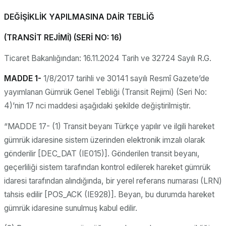
DEĞİŞİKLİK YAPILMASINA DAİR TEBLİĞ
(TRANSİT REJİMİ) (SERİ NO: 16)
Ticaret Bakanlığından: 16.11.2024 Tarih ve 32724 Sayılı R.G.
MADDE 1-
1/8/2017 tarihli ve 30141 sayılı Resmî Gazete’de
yayımlanan Gümrük Genel Tebliği (Transit Rejimi) (Seri No:
4)’nin 17 nci maddesi aşağıdaki şekilde değiştirilmiştir.
“MADDE 17- (1) Transit beyanı Türkçe yapılır ve ilgili hareket
gümrük idaresine sistem üzerinden elektronik imzalı olarak
gönderilir [DEC_DAT (IE015)]. Gönderilen transit beyanı,
geçerliliği sistem tarafından kontrol edilerek hareket gümrük
idaresi tarafından alındığında, bir yerel referans numarası (LRN)
tahsis edilir [POS_ACK (IE928)]. Beyan, bu durumda hareket
gümrük idaresine sunulmuş kabul edilir.