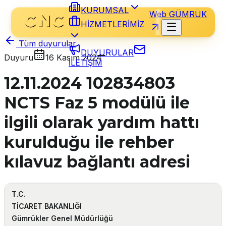
KURUMSAL
Web GÜMRÜK
HİZMETLERİMİZ
Tüm duyurular
DUYURULAR
Duyuru
16 Kasım 2024
İLETİŞİM
12.11.2024 102834803
NCTS Faz 5 modülü ile
ilgili olarak yardım hattı
kurulduğu ile rehber
kılavuz bağlantı adresi
T.C.
TİCARET BAKANLIĞI
Gümrükler Genel Müdürlüğü