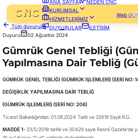
ANA SAYFA
NEDEN CNC
KURUMSAL
Web GÜ
HİZMETLERİMİZ
Tüm duyurular
DUYURULAR
İLETİŞİM
Duyuru
02 Ağustos 2024
Gümrük Genel Tebliği (Gümr
Yapılmasına Dair Tebliğ (Gü
GÜMRÜK GENEL TEBLİĞİ (GÜMRÜK İŞLEMLERİ) (SERİ NO: 1
DEĞİŞİKLİK YAPILMASINA DAİR TEBLİĞ
(GÜMRÜK İŞLEMLERİ) (SERİ NO: 206)
Ticaret Bakanlığından: 01.08.2024 Tarih ve 32619 Sayılı R.G.
MADDE 1-
23/5/2018 tarihli ve 30429 sayılı Resmî Gazete’de ya
“6 ay” ibaresi “1 yıl” şeklinde değiştirilmiştir.