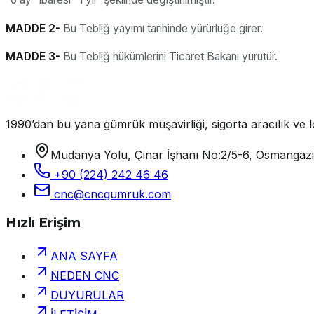
MADDE 2-
Bu Tebliğ yayımı tarihinde yürürlüğe girer.
MADDE 3-
Bu Tebliğ hükümlerini Ticaret Bakanı yürütür.
1990’dan bu yana gümrük müşavirliği, sigorta aracılık ve lo
Mudanya Yolu, Çınar İşhanı No:2/5-6, Osmangaz
+90 (224) 242 46 46
cnc@cncgumruk.com
Hızlı Erişim
ANA SAYFA
NEDEN CNC
DUYURULAR