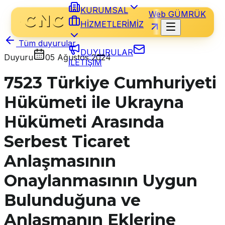
KURUMSAL
Web GÜMRÜK
HİZMETLERİMİZ
Tüm duyurular
DUYURULAR
Duyuru
05 Ağustos 2024
İLETİŞİM
7523 Türkiye Cumhuriyeti
Hükümeti ile Ukrayna
Hükümeti Arasında
Serbest Ticaret
Anlaşmasının
Onaylanmasının Uygun
Bulunduğuna ve
Anlaşmanın Eklerine