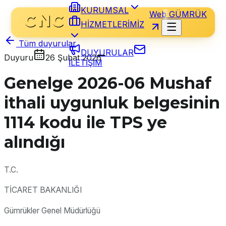
KURUMSAL
Web GÜMRÜK
HİZMETLERİMİZ
Tüm duyurular
DUYURULAR
Duyuru
26 Şubat 2026
İLETİŞİM
Genelge 2026-06 Mushaf
ithali uygunluk belgesinin
1114 kodu ile TPS ye
alındığı
T.C.
TİCARET BAKANLIĞI
Gümrükler Genel Müdürlüğü