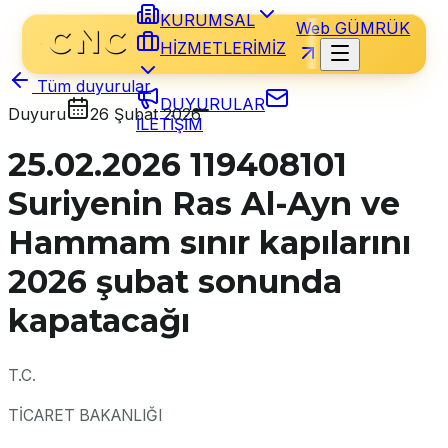
KURUMSAL
Web GÜMRÜK
HİZMETLERİMİZ
Tüm duyurular
DUYURULAR
Duyuru
26 Şubat 2026
İLETİŞİM
25.02.2026 119408101
Suriyenin Ras Al-Ayn ve
Hammam sınır kapılarını
2026 şubat sonunda
kapatacağı
T.C.
TİCARET BAKANLIĞI