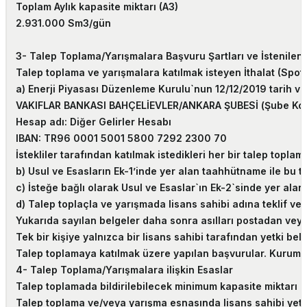
Toplam Aylık kapasite miktarı (A3)
2.931.000 Sm3/gün
3- Talep Toplama/Yarışmalara Başvuru Şartları ve İstenilen 
Talep toplama ve yarışmalara katılmak isteyen İthalat (Spot)
a) Enerji Piyasası Düzenleme Kurulu`nun 12/12/2019 tarih ve 
VAKIFLAR BANKASI BAHÇELİEVLER/ANKARA ŞUBESİ (Şube Kod
Hesap adı: Diğer Gelirler Hesabı
IBAN: TR96 0001 5001 5800 7292 2300 70
İstekliler tarafından katılmak istedikleri her bir talep toplam
b) Usul ve Esasların Ek-1’inde yer alan taahhütname ile bu ta
c) İsteğe bağlı olarak Usul ve Esaslar`ın Ek-2`sinde yer alan
d) Talep toplaçla ve yarışmada lisans sahibi adına teklif vere
Yukarıda sayılan belgeler daha sonra asılları postadan veya 
Tek bir kişiye yalnızca bir lisans sahibi tarafından yetki be
Talep toplamaya katılmak üzere yapılan başvurular. Kurum tar
4- Talep Toplama/Yarışmalara ilişkin Esaslar
Talep toplamada bildirilebilecek minimum kapasite miktarı (b
Talep toplama ve/veya yarışma esnasında lisans sahibi yetki