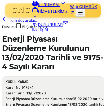
KURUMSAL
Web GÜMRÜK
HİZMETLERİMİZ
Tüm duyurular
DUYURULAR
Duyuru
15 Şubat 2020
İLETİŞİM
Enerji Piyasası
Düzenleme Kurulunun
13/02/2020 Tarihli ve 9175-
4 Sayılı Kararı
KURUL KARARI
Karar No:9175-4
Karar Tarihi:13/02/2020
Enerji Piyasası Düzenleme Kurumundan:15.02.2020 tarih ve 
Enerji Piyasası Düzenleme Kumlunun 13/02/2020 tarihli toplan