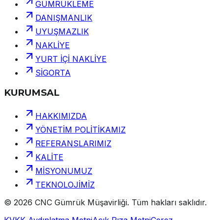
GÜMRÜKLEME
DANIŞMANLIK
UYUŞMAZLIK
NAKLİYE
YURT İÇİ NAKLİYE
SİGORTA
KURUMSAL
HAKKIMIZDA
YÖNETİM POLİTİKAMIZ
REFERANSLARIMIZ
KALİTE
MİSYONUMUZ
TEKNOLOJİMİZ
©
2026
CNC Gümrük Müşavirliği
.
Tüm hakları saklıdır.