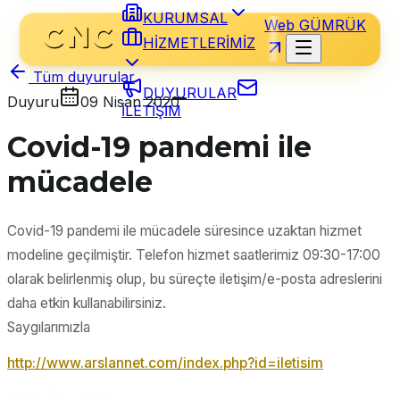
KURUMSAL
Web GÜMRÜK
HİZMETLERİMİZ
Tüm duyurular
DUYURULAR
Duyuru
09 Nisan 2020
İLETİŞİM
Covid-19 pandemi ile
mücadele
Covid-19 pandemi ile mücadele süresince uzaktan hizmet
modeline geçilmiştir. Telefon hizmet saatlerimiz 09:30-17:00
olarak belirlenmiş olup, bu süreçte iletişim/e-posta adreslerini
daha etkin kullanabilirsiniz.
Saygılarımızla
http://www.arslannet.com/index.php?id=iletisim