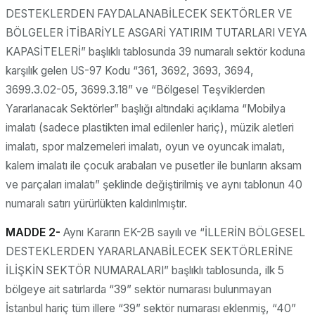
DESTEKLERDEN FAYDALANABİLECEK SEKTÖRLER VE
BÖLGELER İTİBARİYLE ASGARİ YATIRIM TUTARLARI VEYA
KAPASİTELERİ” başlıklı tablosunda 39 numaralı sektör koduna
karşılık gelen US-97 Kodu “361, 3692, 3693, 3694,
3699.3.02-05, 3699.3.18” ve “Bölgesel Teşviklerden
Yararlanacak Sektörler” başlığı altındaki açıklama “Mobilya
imalatı (sadece plastikten imal edilenler hariç), müzik aletleri
imalatı, spor malzemeleri imalatı, oyun ve oyuncak imalatı,
kalem imalatı ile çocuk arabaları ve pusetler ile bunların aksam
ve parçaları imalatı” şeklinde değiştirilmiş ve aynı tablonun 40
numaralı satırı yürürlükten kaldırılmıştır.
MADDE 2-
Aynı Kararın EK-2B sayılı ve “İLLERİN BÖLGESEL
DESTEKLERDEN YARARLANABİLECEK SEKTÖRLERİNE
İLİŞKİN SEKTÖR NUMARALARI” başlıklı tablosunda, ilk 5
bölgeye ait satırlarda “39” sektör numarası bulunmayan
İstanbul hariç tüm illere “39” sektör numarası eklenmiş, “40”