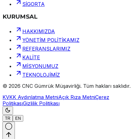
SİGORTA
KURUMSAL
HAKKIMIZDA
YÖNETİM POLİTİKAMIZ
REFERANSLARIMIZ
KALİTE
MİSYONUMUZ
TEKNOLOJİMİZ
©
2026
CNC Gümrük Müşavirliği
.
Tüm hakları saklıdır.
KVKK Aydınlatma Metni
Açık Rıza Metni
Çerez
Politikası
Gizlilik Politikası
TR
EN