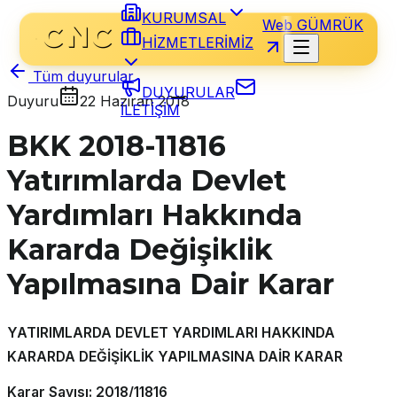
KURUMSAL
Web GÜMRÜK
HİZMETLERİMİZ
Tüm duyurular
DUYURULAR
Duyuru
22 Haziran 2018
İLETİŞİM
BKK 2018-11816
Yatırımlarda Devlet
Yardımları Hakkında
Kararda Değişiklik
Yapılmasına Dair Karar
YATIRIMLARDA DEVLET YARDIMLARI HAKKINDA
KARARDA
DEĞİŞİKLİK YAPILMASINA DAİR KARAR
Karar Sayısı: 2018/11816