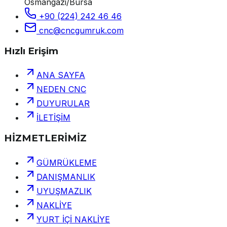
Osmangazi/Bursa
+90 (224) 242 46 46
cnc@cncgumruk.com
Hızlı Erişim
ANA SAYFA
NEDEN CNC
DUYURULAR
İLETİŞİM
HİZMETLERİMİZ
GÜMRÜKLEME
DANIŞMANLIK
UYUŞMAZLIK
NAKLİYE
YURT İÇİ NAKLİYE