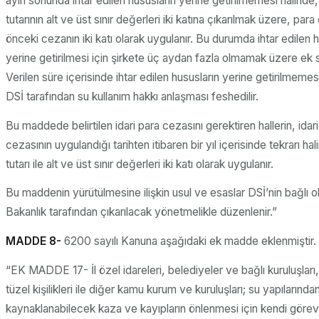
ayın sonunda ihtar edilen hususların yerine getirilmemesi halinde
tutarının alt ve üst sınır değerleri iki katına çıkarılmak üzere, para
önceki cezanın iki katı olarak uygulanır. Bu durumda ihtar edilen h
yerine getirilmesi için şirkete üç aydan fazla olmamak üzere ek sü
Verilen süre içerisinde ihtar edilen hususların yerine getirilmemes
DSİ tarafından su kullanım hakkı anlaşması feshedilir.
Bu maddede belirtilen idari para cezasını gerektiren hallerin, idar
cezasının uygulandığı tarihten itibaren bir yıl içerisinde tekrarı h
tutarı ile alt ve üst sınır değerleri iki katı olarak uygulanır.
Bu maddenin yürütülmesine ilişkin usul ve esaslar DSİ’nin bağlı 
Bakanlık tarafından çıkarılacak yönetmelikle düzenlenir.”
MADDE 8-
6200 sayılı Kanuna aşağıdaki ek madde eklenmiştir.
“EK MADDE 17- İl özel idareleri, belediyeler ve bağlı kuruluşları
tüzel kişilikleri ile diğer kamu kurum ve kuruluşları; su yapılarında
kaynaklanabilecek kaza ve kayıpların önlenmesi için kendi göre