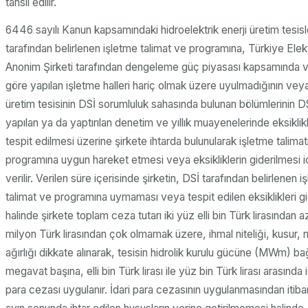
tahsil edilir.
6446 sayılı Kanun kapsamındaki hidroelektrik enerji üretim tesis
tarafından belirlenen işletme talimat ve programına, Türkiye Elekt
Anonim Şirketi tarafından dengeleme güç piyasası kapsamında ver
göre yapılan işletme halleri hariç olmak üzere uyulmadığının veya
üretim tesisinin DSİ sorumluluk sahasında bulunan bölümlerinin D
yapılan ya da yaptırılan denetim ve yıllık muayenelerinde eksikli
tespit edilmesi üzerine şirkete ihtarda bulunularak işletme talima
programına uygun hareket etmesi veya eksikliklerin giderilmesi i
verilir. Verilen süre içerisinde şirketin, DSİ tarafından belirlenen 
talimat ve programına uymaması veya tespit edilen eksiklikleri
halinde şirkete toplam ceza tutarı iki yüz elli bin Türk lirasından 
milyon Türk lirasından çok olmamak üzere, ihmal niteliği, kusur, 
ağırlığı dikkate alınarak, tesisin hidrolik kurulu gücüne (MWm) bağ
megavat başına, elli bin Türk lirası ile yüz bin Türk lirası arasında i
para cezası uygulanır. İdari para cezasının uygulanmasından itib