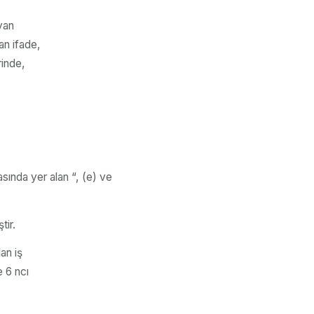
ayan
an ifade,
rinde,
sında yer alan “, (e) ve
tir.
an iş
e 6 ncı