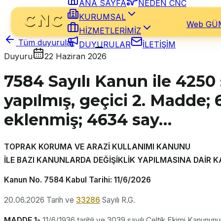
ANA SAYFA
NEDEN CNC
KURUMSAL
Web GÜ
HİZMETLERİMİZ
DUYURULAR
İLETİŞİM
Tüm duyurular
Duyuru
22 Haziran 2026
7584 Sayılı Kanun ile 4250 
yapılmış, geçici 2. Madde; 
eklenmiş; 4634 say…
TOPRAK KORUMA VE ARAZİ KULLANIMI KANUNU
İLE BAZI KANUNLARDA DEĞİŞİKLİK YAPILMASINA DAİR 
Kanun No. 7584 Kabul Tarihi: 11/6/2026
20.06.2026 Tarih ve
33286
Sayılı R.G.
MADDE 1-
11/6/1936 tarihli ve 3039 sayılı Çeltik Ekimi Kanunu