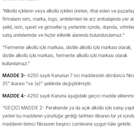
“Alkollü içkilerin veya alkollü içkileri üreten, ithal eden ve pazarl
firmaların isim, marka, logo, amblemleri ile arz ambalajında yer al
şekil, isim, işaret ve görseller iş yerlerinin içinde, dışında, vitrinle
satış ünitelerinde ve hiçbir etkinlik alanında bulundurulamaz.”
“Fermente alkollü içki markası, distile alkollü içki markası olarak;
distile alkollü içki markası, fermente alkollü içki markası olarak
kullanılamaz.”
MADDE 3-
4250 sayılı Kanunun 7 nci maddesinin dördüncü fıkra
(f)” ibaresi “ve (e)” şeklinde değiştirilmiştir.
MADDE 4-
4250 sayılı Kanuna aşağıdaki geçici madde eklenmiş
“GEÇİCİ MADDE 2- Perakende ya da açık alkollü içki satışı yapıl
yerleri bu maddenin yürürlüğe girdiği tarihten itibaren bir yıl içind
maddenin birinci fıkrasının beşinci cümlesine uygun hâle getirilir.