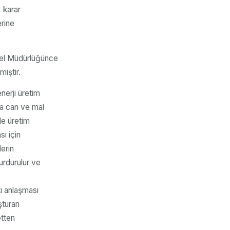
 karar
erine
enel Müdürlüğünce
iştir.
erji üretim
a can ve mal
de üretim
sı için
lerin
durdurulur ve
kı anlaşması
uşturan
etten