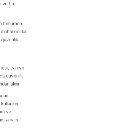
ır ve bu
 da tamamen
ahal sınırları
 güvenlik
emesi, can ve
ucu güvenlik
dan alınır.
rları
 kullanımı
rum ve
dan, amacı