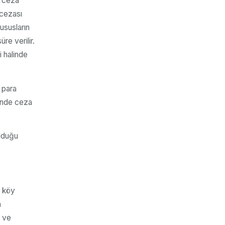
, ceza
 cezası
ususların
re verilir.
i halinde
i para
alinde ceza
olduğu
, köy
n
v ve