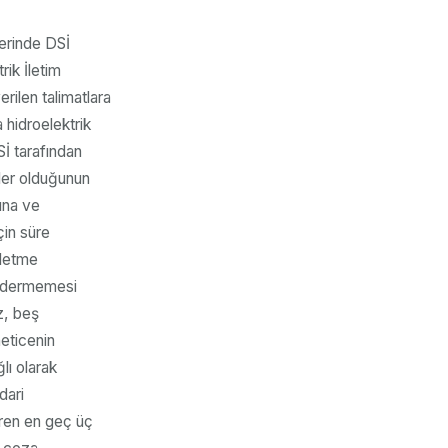
lerinde DSİ
rik İletim
ilen talimatlara
 hidroelektrik
Sİ tarafından
kler olduğunun
tına ve
çin süre
işletme
 gidermemesi
az, beş
neticenin
lı olarak
dari
aren en geç üç