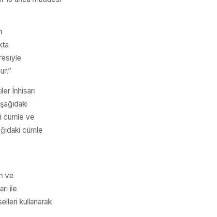
n
kta
resiyle
ur.”
ler İnhisarı
aşağıdaki
ki cümle ve
ağıdaki cümle
ın ve
rı ile
elleri kullanarak