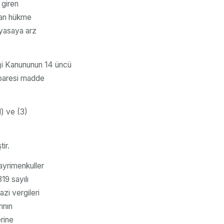
 giren
ılan hükme
piyasaya arz
iği Kanununun 14 üncü
 ibaresi madde
) ve (3)
ir.
ayrimenkuller
19 sayılı
zi vergileri
ının
erine