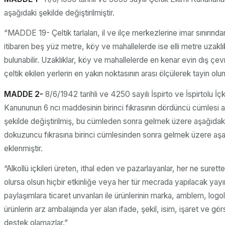
aşağıdaki şekilde değiştirilmiştir.
“MADDE 19- Çeltik tarlaları, il ve ilçe merkezlerine imar sınırında
itibaren beş yüz metre, köy ve mahallelerde ise elli metre uzaklı
bulunabilir. Uzaklıklar, köy ve mahallelerde en kenar evin dış çev
çeltik ekilen yerlerin en yakın noktasının arası ölçülerek tayin olun
MADDE 2-
8/6/1942 tarihli ve 4250 sayılı İspirto ve İspirtolu İçki
Kanununun 6 ncı maddesinin birinci fıkrasının dördüncü cümlesi 
şekilde değiştirilmiş, bu cümleden sonra gelmek üzere aşağıda
dokuzuncu fıkrasına birinci cümlesinden sonra gelmek üzere aş
eklenmiştir.
“Alkollü içkileri üreten, ithal eden ve pazarlayanlar, her ne surette
olursa olsun hiçbir etkinliğe veya her tür mecrada yapılacak yay
paylaşımlara ticaret unvanları ile ürünlerinin marka, amblem, logola
ürünlerin arz ambalajında yer alan ifade, şekil, isim, işaret ve görs
destek olamazlar.”