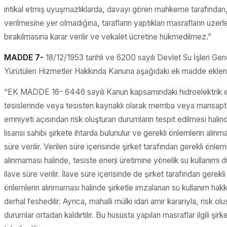
intikal etmiş uyuşmazlıklarda, davayı gören mahkeme tarafından,
verilmesine yer olmadığına, tarafların yaptıkları masrafların üzerl
bırakılmasına karar verilir ve vekalet ücretine hükmedilmez.”
MADDE 7-
18/12/1953 tarihli ve 6200 sayılı Devlet Su İşleri G
Yürütülen Hizmetler Hakkında Kanuna aşağıdaki ek madde eklenm
“EK MADDE 16- 6446 sayılı Kanun kapsamındaki hidroelektrik en
tesislerinde veya tesisten kaynaklı olarak memba veya mansapt
emniyeti açısından risk oluşturan durumların tespit edilmesi halin
lisansı sahibi şirkete ihtarda bulunulur ve gerekli önlemlerin alınma
süre verilir. Verilen süre içerisinde şirket tarafından gerekli önlem
alınmaması halinde, tesiste enerji üretimine yönelik su kullanımı 
ilave süre verilir. İlave süre içerisinde de şirket tarafından gerekli
önlemlerin alınmaması halinde şirketle imzalanan su kullanım hak
derhal feshedilir. Ayrıca, mahalli mülki idari amir kararıyla, risk ol
durumlar ortadan kaldırtılır. Bu hususta yapılan masraflar ilgili şirk