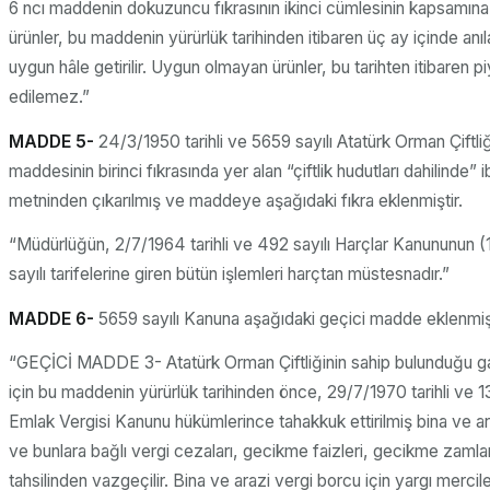
6 ncı maddenin dokuzuncu fıkrasının ikinci cümlesinin kapsamına
ürünler, bu maddenin yürürlük tarihinden itibaren üç ay içinde an
uygun hâle getirilir. Uygun olmayan ürünler, bu tarihten itibaren 
edilemez.”
MADDE 5-
24/3/1950 tarihli ve 5659 sayılı Atatürk Orman Çiftl
maddesinin birinci fıkrasında yer alan “çiftlik hudutları dahilinde”
metninden çıkarılmış ve maddeye aşağıdaki fıkra eklenmiştir.
“Müdürlüğün, 2/7/1964 tarihli ve 492 sayılı Harçlar Kanununun (1
sayılı tarifelerine giren bütün işlemleri harçtan müstesnadır.”
MADDE 6-
5659 sayılı Kanuna aşağıdaki geçici madde eklenmişt
“GEÇİCİ MADDE 3- Atatürk Orman Çiftliğinin sahip bulunduğu g
için bu maddenin yürürlük tarihinden önce, 29/7/1970 tarihli ve 13
Emlak Vergisi Kanunu hükümlerince tahakkuk ettirilmiş bina ve ara
ve bunlara bağlı vergi cezaları, gecikme faizleri, gecikme zamlar
tahsilinden vazgeçilir. Bina ve arazi vergi borcu için yargı mercil