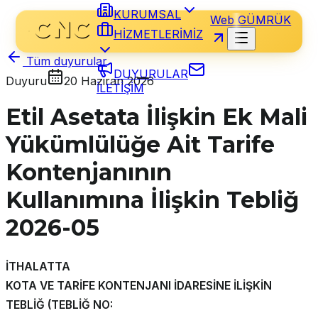
KURUMSAL
Web GÜMRÜK
HİZMETLERİMİZ
Tüm duyurular
DUYURULAR
Duyuru
20 Haziran 2026
İLETİŞİM
Etil Asetata İlişkin Ek Mali
Yükümlülüğe Ait Tarife
Kontenjanının
Kullanımına İlişkin Tebliğ
2026-05
İTHALATTA
KOTA VE TARİFE KONTENJANI İDARESİNE İLİŞKİN
TEBLİĞ (TEBLİĞ NO: